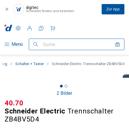
digitec
Zur App
Schneller finden und bestellen
Einstellungen
Kundenkonto
Vergleichslisten
Merklisten
Warenkorb
Navigation nach Kategorien
Menü
Suche
ding
Schalter + Taster
Schneider Electric Trennschalter ZB4BV5D4
2 Bilder
CHF
40.70
Schneider Electric
Trennschalter
ZB4BV5D4