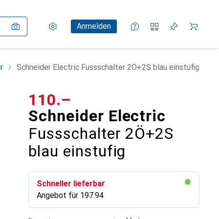
Einstellungen
Kundenkonto
Vergleichslisten
Merklisten
Warenkorb
Anmelden
r
Schneider Electric Fussschalter 2Ö+2S blau einstufig
CHF
110.–
Schneider Electric
Fussschalter 2Ö+2S
blau einstufig
Schneller lieferbar
Angebot für
CHF
197.94