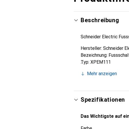
Beschreibung
Schneider Electric Fus
Hersteller: Schneider El
Bezeichnung: Fussschal
Typ: XPEM111
Befehlsart: Ein oder Au
Mehr anzeigen
Mit Schutzhaube: nein
Mit Verriegelung: nein
Werkstoff: Metall
Mit Schutzisolierung: n
Spezifikationen
Farbe: blau
Anzahl der Schaltstellu
Das Wichtigste auf ein
Anzahl der Kontakte als
Anzahl der Kontakte als
Farbe