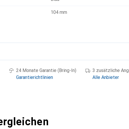
nd: nein
sfunktionen: ja
104 mm
m Ie bei AC-15, 230 V: 3 A
tige
g
24 Monate Garantie (Bring-In)
3 zusätzliche An
Garantierichtlinien
Alle Anbieter
ergleichen