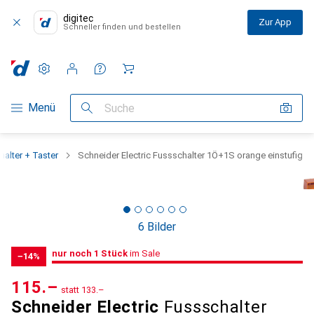
digitec
Zur App
Schneller finden und bestellen
Einstellungen
Kundenkonto
Vergleichslisten
Merklisten
Warenkorb
Navigation nach Kategorien
Menü
Suche
halter + Taster
Schneider Electric Fussschalter 1Ö+1S orange einstufig
6 Bilder
1 Stück
noch 1 Stück
nur noch 1 Stück
im Sale
im Sale
−14%
CHF
115.–
statt
CHF
133.–
Schneider Electric
Fussschalter