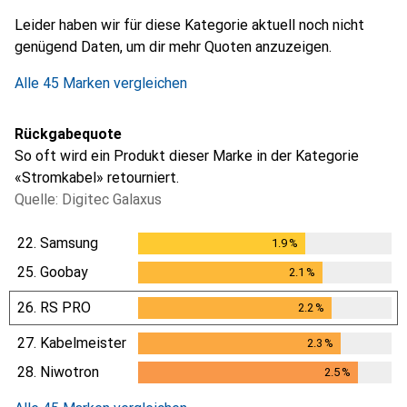
i
i
i
i
Ungenügende Daten
Ungenügende Daten
Ungenügende Daten
Ungenügende Daten
Leider haben wir für diese Kategorie aktuell noch nicht
genügend Daten, um dir mehr Quoten anzuzeigen.
Alle 45 Marken vergleichen
Rückgabequote
So oft wird ein Produkt dieser Marke in der Kategorie
«Stromkabel» retourniert.
Quelle: Digitec Galaxus
22.
Samsung
1.9
%
1.9
%
25.
Goobay
2.1
%
2.1
%
26.
RS PRO
2.2
%
2.2
%
27.
Kabelmeister
2.3
%
2.3
%
28.
Niwotron
2.5
%
2.5
%