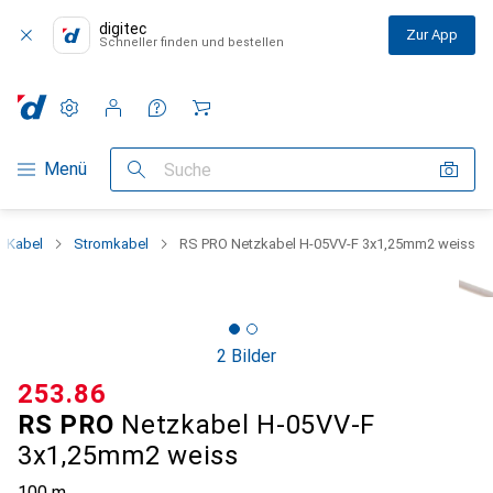
digitec
Zur App
Schneller finden und bestellen
Einstellungen
Kundenkonto
Vergleichslisten
Merklisten
Warenkorb
Navigation nach Kategorien
Menü
Suche
Kabel
Stromkabel
RS PRO Netzkabel H-05VV-F 3x1,25mm2 weiss
2 Bilder
CHF
253.86
RS PRO
Netzkabel H-05VV-F
3x1,25mm2 weiss
100 m