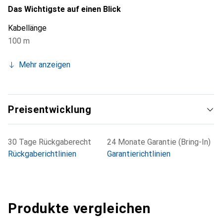
von bis zu 500 V. Die Betriebstemperatur reicht von -15°C
Das Wichtigste auf einen Blick
bis +70°C, was das Kabel für eine Vielzahl von
Kabellänge
Einsatzbedingungen geeignet macht. Die Litze als
100 m
Aderntyp sorgt für zusätzliche Flexibilität und einfache
Handhabung.
Mehr anzeigen
Preisentwicklung
30 Tage Rückgaberecht
24 Monate Garantie (Bring-In)
Rückgaberichtlinien
Garantierichtlinien
Produkte vergleichen