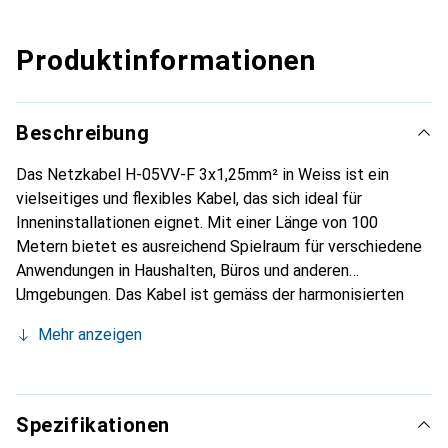
Produktinformationen
Beschreibung
Das Netzkabel H-05VV-F 3x1,25mm² in Weiss ist ein
vielseitiges und flexibles Kabel, das sich ideal für
Inneninstallationen eignet. Mit einer Länge von 100
Metern bietet es ausreichend Spielraum für verschiedene
Anwendungen in Haushalten, Büros und anderen
Umgebungen. Das Kabel ist gemäss der harmonisierten
Norm H05VV-F konzipiert und zeichnet sich durch eine
Mehr anzeigen
PVC-Isolierung aus, die nicht nur für Sicherheit sorgt,
sondern auch ölbeständig ist. Der Aussendurchmesser von
8 mm und der Leiterquerschnitt von 1,25 mm²
gewährleisten eine zuverlässige Stromübertragung bei
Spezifikationen
einem Nennstrom von 10 A und einer Betriebsspannung