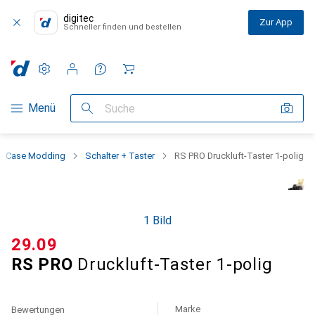
digitec
Zur App
Schneller finden und bestellen
Einstellungen
Kundenkonto
Vergleichslisten
Merklisten
Warenkorb
Navigation nach Kategorien
Menü
Suche
Case Modding
Schalter + Taster
RS PRO Druckluft-Taster 1-polig
1 Bild
CHF
29.09
RS PRO
Druckluft-Taster 1-polig
Marke
Bewertungen