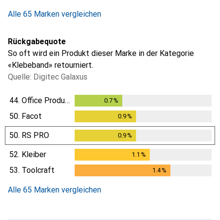
Alle 65 Marken vergleichen
Rückgabequote
So oft wird ein Produkt dieser Marke in der Kategorie
«Klebeband» retourniert.
Quelle: Digitec Galaxus
44.
Office Products
0.7
%
0.7
%
50.
Facot
0.9
%
0.9
%
50.
RS PRO
0.9
%
0.9
%
52.
Kleiber
1.1
%
1.1
%
53.
Toolcraft
1.4
%
1.4
%
Alle 65 Marken vergleichen