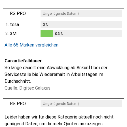
i
RS PRO
Ungenügende Daten
1.
tesa
0
%
2.
3M
0.3
%
i
i
Ungenügende Daten
Ungenügende Daten
0.3
%
Alle 65 Marken vergleichen
Garantiefalldauer
So lange dauert eine Abwicklung ab Ankunft bei der
Servicestelle bis Wiedererhalt in Arbeitstagen im
Durchschnitt.
Quelle: Digitec Galaxus
i
RS PRO
Ungenügende Daten
i
i
i
i
Ungenügende Daten
Ungenügende Daten
Ungenügende Daten
Ungenügende Daten
Leider haben wir für diese Kategorie aktuell noch nicht
genügend Daten, um dir mehr Quoten anzuzeigen.