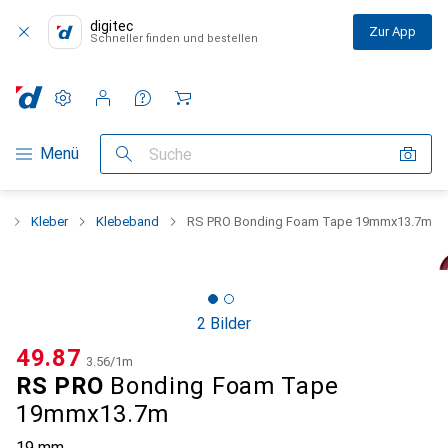
digitec
Zur App
Schneller finden und bestellen
Einstellungen
Kundenkonto
Vergleichslisten
Merklisten
Warenkorb
Navigation nach Kategorien
Menü
Suche
n
Kleber
Klebeband
RS PRO Bonding Foam Tape 19mmx13.7m
2 Bilder
CHF
49.87
CHF
3.56
/
1m
RS PRO
Bonding Foam Tape
19mmx13.7m
19 mm