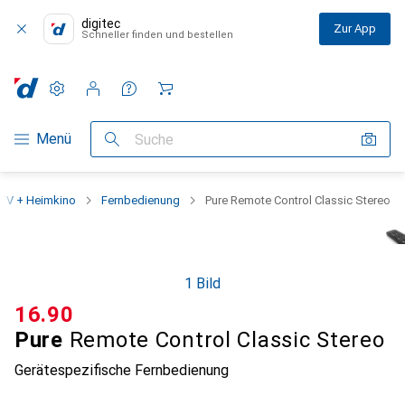
digitec
Zur App
Schneller finden und bestellen
Einstellungen
Kundenkonto
Vergleichslisten
Merklisten
Warenkorb
Navigation nach Kategorien
Menü
Suche
TV + Heimkino
Fernbedienung
Pure Remote Control Classic Stereo
1 Bild
CHF
16.90
Pure
Remote Control Classic Stereo
Gerätespezifische Fernbedienung