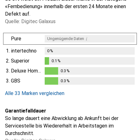
«Fernbedienung» innerhalb der ersten 24 Monate einen
Defekt auf.
Quelle: Digitec Galaxus
i
Pure
Ungenügende Daten
1.
intertechno
0
%
2.
Superior
0.1
%
0.1
%
3.
Deluxe Homeart
0.3
%
0.3
%
3.
GBS
0.3
%
0.3
%
Alle 33 Marken vergleichen
Garantiefalldauer
So lange dauert eine Abwicklung ab Ankunft bei der
Servicestelle bis Wiedererhalt in Arbeitstagen im
Durchschnitt.