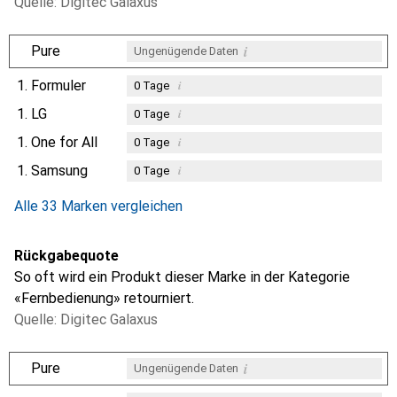
Quelle: Digitec Galaxus
i
Pure
Ungenügende Daten
1.
Formuler
i
0
Tage
1.
LG
i
0
Tage
1.
One for All
i
0
Tage
1.
Samsung
i
0
Tage
Alle 33 Marken vergleichen
Rückgabequote
So oft wird ein Produkt dieser Marke in der Kategorie
«Fernbedienung» retourniert.
Quelle: Digitec Galaxus
i
Pure
Ungenügende Daten