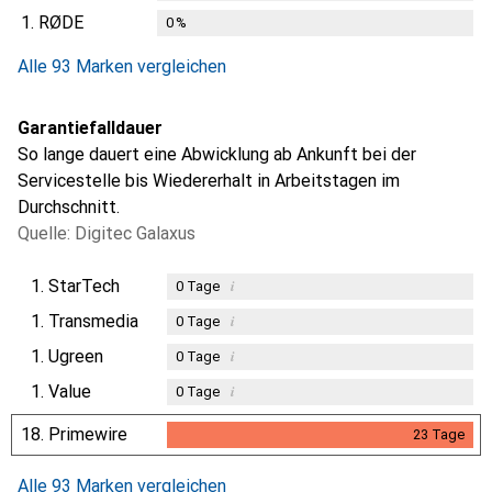
1.
RØDE
0
%
Alle 93 Marken vergleichen
Garantiefalldauer
So lange dauert eine Abwicklung ab Ankunft bei der
Servicestelle bis Wiedererhalt in Arbeitstagen im
Durchschnitt.
Quelle: Digitec Galaxus
1.
StarTech
i
0
Tage
1.
Transmedia
i
0
Tage
1.
Ugreen
i
0
Tage
1.
Value
i
0
Tage
18.
Primewire
23
Tage
23
Tage
Alle 93 Marken vergleichen