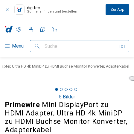
digitec
Zur App
Schneller finden und bestellen
Einstellungen
Kundenkonto
Vergleichslisten
Merklisten
Warenkorb
Navigation nach Kategorien
Menü
Suche
dapter, Ultra HD 4k MiniDP zu HDMI Buchse Monitor Konverter, Adapterkabel
5 Bilder
Primewire
Mini DisplayPort zu
HDMI Adapter, Ultra HD 4k MiniDP
zu HDMI Buchse Monitor Konverter,
Adapterkabel