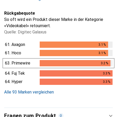
Rückgabequote
So oft wird ein Produkt dieser Marke in der Kategorie
«Videokabel» retourniert.
Quelle: Digitec Galaxus
61.
Axagon
3.1
%
3.1
%
61.
Hoco
3.1
%
3.1
%
63.
Primewire
3.2
%
3.2
%
64.
Fuj Tek
3.3
%
3.3
%
64.
Hyper
3.3
%
3.3
%
Alle 93 Marken vergleichen
Fragen zum Produkt
0