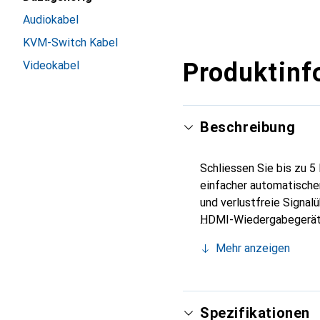
Audiokabel
KVM-Switch Kabel
Produktinf
Videokabel
Beschreibung
Schliessen Sie bis zu 
einfacher automatische
und verlustfreie Signal
HDMI-Wiedergabegeräte 
anschliessen, einschlie
Mehr anzeigen
robuste HDMI-Switch er
automatisch auf den en
Fernbedienung oder der
Spezifikationen