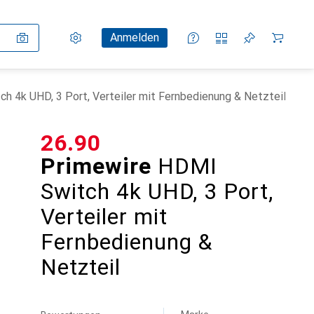
Einstellungen
Kundenkonto
Vergleichslisten
Merklisten
Warenkorb
Anmelden
h 4k UHD, 3 Port, Verteiler mit Fernbedienung & Netzteil
CHF
26.90
Primewire
HDMI
Switch 4k UHD, 3 Port,
Verteiler mit
Fernbedienung &
Netzteil