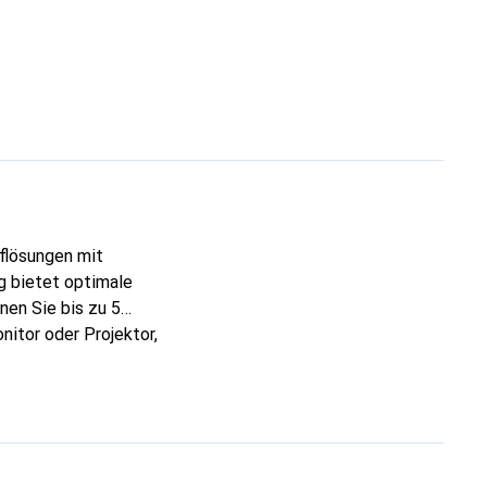
flösungen mit
g bietet optimale
nen Sie bis zu 5
itor oder Projektor,
AV-Geräten. Der
 schaltet
älen manuell mit der