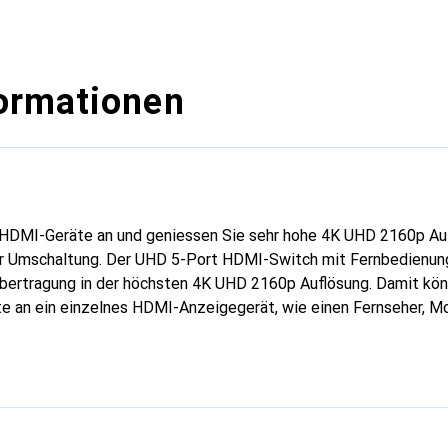
ormationen
5 HDMI-Geräte an und geniessen Sie sehr hohe 4K UHD 2160p Au
r Umschaltung. Der UHD 5-Port HDMI-Switch mit Fernbedienun
übertragung in der höchsten 4K UHD 2160p Auflösung. Damit kön
an ein einzelnes HDMI-Anzeigegerät, wie einen Fernseher, Mon
sslich Spielkonsolen, Blu-ray/DVD-Player, Receiver und anderen 
kennt, wenn ein angeschlossenes Gerät eingeschaltet wird, und
tsprechenden Kanal um. Optional können Sie zwischen den 5 Kan
 Taste an der Vorderseite des Geräts umschalten.