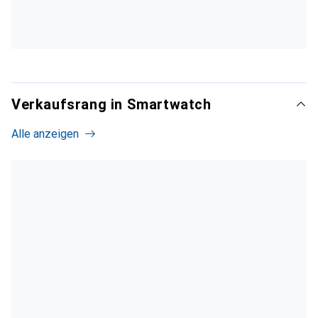
Hervorragende Akkulaufzeit
Prima Steuerung und helles OLED-Display
Starke Sportfunktionen
Teilweise Ruckler und hohe Reaktionszeit
Verkaufsrang in Smartwatch
Routenerstellung nur über externe App
Alle anzeigen
Aktivitätsziel nur als unkonkrete Niveaus
Mehr anzeigen
Ohne Bewertung
i
Keine Bewertung
Rennrad Radsportmagazin
Smarte Helfer
Veröffentlichung
April 2024
Gewicht