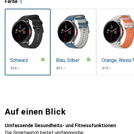
Farbe
3
Schwarz
Blau, Silber
Orange, Weiss
CHF
364.–
CHF
401.–
CHF
419.–
Auf einen Blick
Umfassende Gesundheits- und Fitnessfunktionen
Die Smartwatch bietet umfangreiche