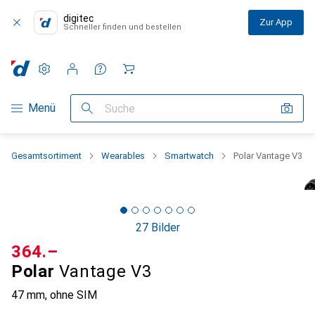
digitec
Zur App
Schneller finden und bestellen
Einstellungen
Kundenkonto
Vergleichslisten
Merklisten
Warenkorb
Navigation nach Kategorien
Menü
Suche
Gesamtsortiment
Wearables
Smartwatch
Polar Vantage V3
27 Bilder
CHF
364.–
Polar
Vantage V3
47 mm, ohne SIM