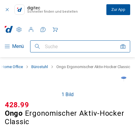
digitec
Zur App
Schneller finden und bestellen
Einstellungen
Kundenkonto
Vergleichslisten
Merklisten
Warenkorb
Navigation nach Kategorien
Menü
Suche
 Home Office
Bürostuhl
Ongo Ergonomischer Aktiv-Hocker Classic
1 Bild
CHF
428.99
Ongo
Ergonomischer Aktiv-Hocker
Classic