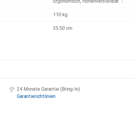
i
Ergonomisch
,
Höhenverstellbar
110 kg
35.50 cm
g
24 Monate Garantie (Bring-In)
Garantierichtlinien