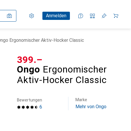
Einstellungen
Kundenkonto
Vergleichslisten
Merklisten
Warenkorb
Anmelden
ngo Ergonomischer Aktiv-Hocker Classic
CHF
399.–
Ongo
Ergonomischer
Aktiv-Hocker Classic
Marke
Bewertungen
Mehr von Ongo
6