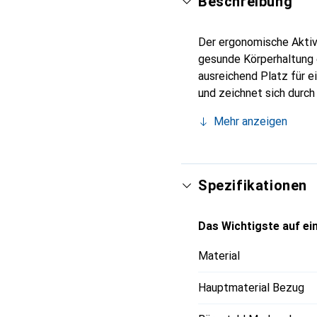
Beschreibung
Der ergonomische Aktiv-
gesunde Körperhaltung 
ausreichend Platz für 
und zeichnet sich durch
ermöglicht eine stufenl
Mehr anzeigen
Bedürfnisse der Nutzer
Komfort und eine angen
Sitzweise legen und gle
die silberne Kugelbahn
Spezifikationen
Büroumgebung passt.
Das Wichtigste auf ein
Material
Hauptmaterial Bezug