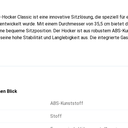
Hocker Classic ist eine innovative Sitzlösung, die speziell für 
entwickelt wurde. Mit einem Durchmesser von 35,5 cm bietet di
eine bequeme Sitzposition. Der Hocker ist aus robustem ABS-Ku
 seine hohe Stabilität und Langlebigkeit aus. Die integrierte Ga
ose Höhenverstellung von 46 bis 66 cm, sodass der Hocker an di
 angepasst werden kann. Der Bezug aus gestricktem Stoff sorgt
ehme Haptik. Der Hocker ist ideal für Erwachsene, die Wert au
ichzeitig ihre Muskulatur aktivieren möchten. Die schlichte, w
 verleihen dem Hocker ein modernes und ansprechendes Design, d
en Blick
ABS-Kunststoff
Stoff