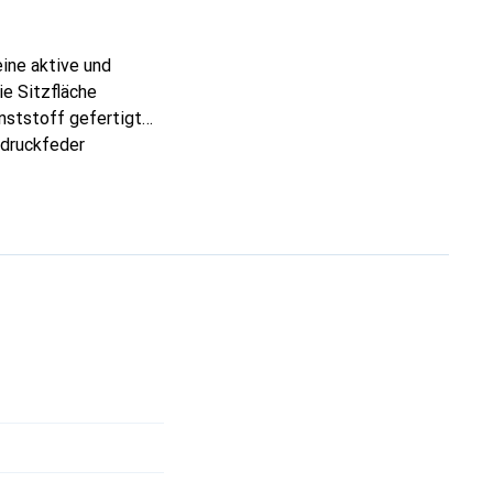
eine aktive und
e Sitzfläche
nststoff gefertigt
sdruckfeder
e individuellen
 für zusätzlichen
f eine ergonomische
eisse Farbgebung und
as in jede