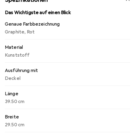
kompakten Abmessungen lässt sich die Box leicht stapeln
und verstauen, wodurch sie Platz spart und Ordnung
Das Wichtigste auf einen Blick
schafft.
Genaue Farbbezeichnung
Graphite
,
Rot
Material
Kunststoff
Ausführung mit
Deckel
Länge
39.50 cm
Breite
29.50 cm