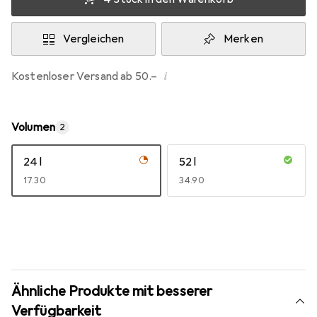
Vergleichen
Merken
i
Kostenloser Versand ab 50.–
Volumen
2
24 l
52 l
CHF
17.30
CHF
34.90
Ähnliche Produkte mit besserer
Verfügbarkeit