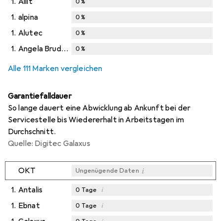
1.
Allit
0
%
1.
alpina
0
%
1.
Alutec
0
%
1.
Angela Bruderer
0
%
Alle 111 Marken vergleichen
Garantiefalldauer
So lange dauert eine Abwicklung ab Ankunft bei der
Servicestelle bis Wiedererhalt in Arbeitstagen im
Durchschnitt.
Quelle: Digitec Galaxus
i
OKT
Ungenügende Daten
1.
Antalis
i
0
Tage
1.
Ebnat
i
0
Tage