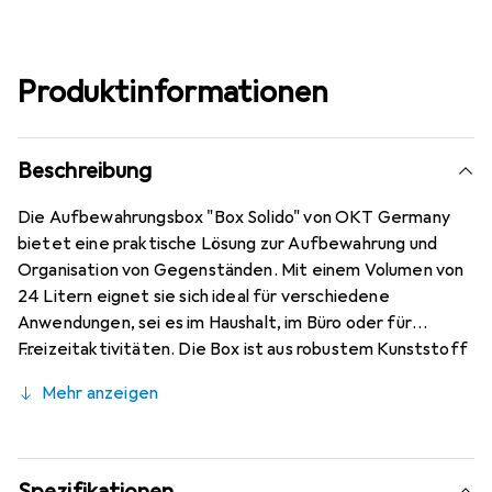
Produktinformationen
Beschreibung
Die Aufbewahrungsbox "Box Solido" von OKT Germany
bietet eine praktische Lösung zur Aufbewahrung und
Organisation von Gegenständen. Mit einem Volumen von
24 Litern eignet sie sich ideal für verschiedene
Anwendungen, sei es im Haushalt, im Büro oder für
Freizeitaktivitäten. Die Box ist aus robustem Kunststoff
gefertigt und verfügt über einen Deckel mit einem
Mehr anzeigen
Schiebeverschluss, der eine sichere und einfache
Handhabung ermöglicht. Das ansprechende Design in
Graphit und Rot sorgt dafür, dass die Box nicht nur
funktional, sondern auch optisch ansprechend ist. Mit
Spezifikationen