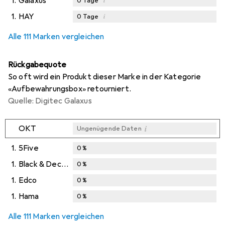
1.
Galaxus
i
0
Tage
1.
HAY
i
0
Tage
Alle 111 Marken vergleichen
Rückgabequote
So oft wird ein Produkt dieser Marke in der Kategorie
«Aufbewahrungsbox» retourniert.
Quelle: Digitec Galaxus
i
OKT
Ungenügende Daten
1.
5Five
0
%
1.
Black & Decker
0
%
1.
Edco
0
%
1.
Hama
0
%
Alle 111 Marken vergleichen