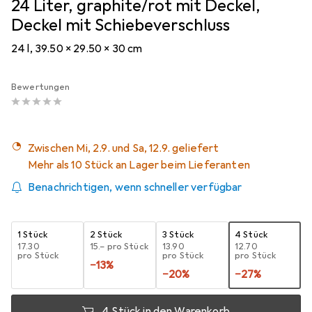
24 Liter, graphite/rot mit Deckel,
Deckel mit Schiebeverschluss
24 l, 39.50 x 29.50 x 30 cm
Bewertungen
Zwischen Mi, 2.9. und Sa, 12.9. geliefert
Mehr als 10 Stück an Lager beim Lieferanten
Benachrichtigen, wenn schneller verfügbar
1 Stück
2 Stück
3 Stück
4 Stück
CHF
17.30
CHF
15.–
pro Stück
CHF
13.90
CHF
12.70
pro Stück
pro Stück
pro Stück
−
13
%
−
20
%
−
27
%
4 Stück in den Warenkorb