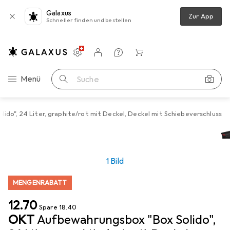
Galaxus
Zur App
Schneller finden und bestellen
Einstellungen
Kundenkonto
Vergleichslisten
Merklisten
Warenkorb
Navigation nach Kategorien
Menü
Suche
do", 24 Liter, graphite/rot mit Deckel, Deckel mit Schiebeverschluss
1 Bild
MENGENRABATT
CHF
12.70
Spare
CHF
18.40
OKT
Aufbewahrungsbox "Box Solido",