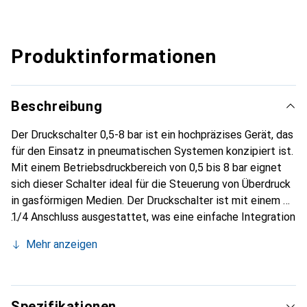
Produktinformationen
Beschreibung
Der Druckschalter 0,5-8 bar ist ein hochpräzises Gerät, das
für den Einsatz in pneumatischen Systemen konzipiert ist.
Mit einem Betriebsdruckbereich von 0,5 bis 8 bar eignet
sich dieser Schalter ideal für die Steuerung von Überdruck
in gasförmigen Medien. Der Druckschalter ist mit einem G
1/4 Anschluss ausgestattet, was eine einfache Integration
in bestehende Systeme ermöglicht. Die robuste Bauweise
Mehr anzeigen
aus Aluminium sorgt für Langlebigkeit und Zuverlässigkeit,
während die IP65 Schutzart den Schalter vor Staub und
Spritzwasser schützt. Die vergoldeten Kontakte
gewährleisten hohe Schaltgeschwindigkeiten und eine
Spezifikationen