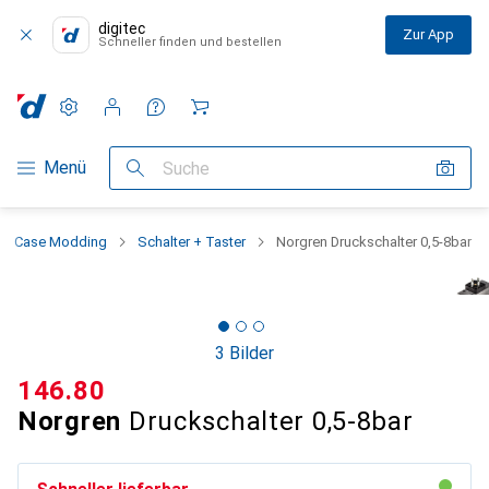
digitec
Zur App
Schneller finden und bestellen
Einstellungen
Kundenkonto
Vergleichslisten
Merklisten
Warenkorb
Navigation nach Kategorien
Menü
Suche
Case Modding
Schalter + Taster
Norgren Druckschalter 0,5-8bar
3 Bilder
CHF
146.80
Norgren
Druckschalter 0,5-8bar