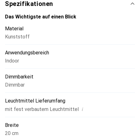
Wohnräumen zusätzlich Atmosphäre. Es wird dir viel
Spezifikationen
Freude bereiten und lässt sich problemlos in viele
Einrichtungsstile integrieren. Diese Tischleuchte ist eine
Das Wichtigste auf einen Blick
hervorragende Ergänzung zu deiner Ausstattung und sollte
Material
im keinem Zuhause fehlen.
Kunststoff
Anwendungsbereich
Indoor
Dimmbarkeit
Dimmbar
Leuchtmittel Lieferumfang
i
mit fest verbautem Leuchtmittel
Breite
20 cm