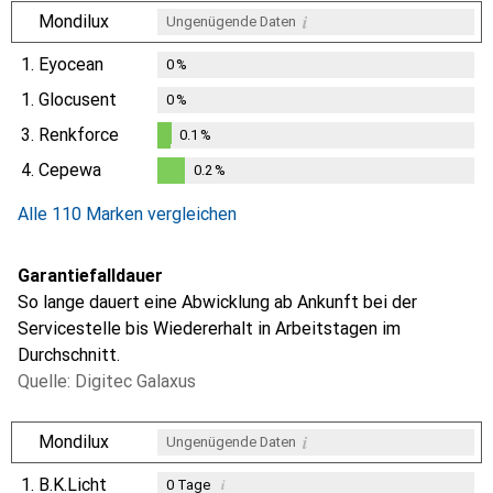
i
Mondilux
Ungenügende Daten
1.
Eyocean
0
%
1.
Glocusent
0
%
3.
Renkforce
0.1
%
0.1
%
4.
Cepewa
0.2
%
0.2
%
Alle 110 Marken vergleichen
Garantiefalldauer
So lange dauert eine Abwicklung ab Ankunft bei der
Servicestelle bis Wiedererhalt in Arbeitstagen im
Durchschnitt.
Quelle: Digitec Galaxus
i
Mondilux
Ungenügende Daten
1.
B.K.Licht
i
0
Tage