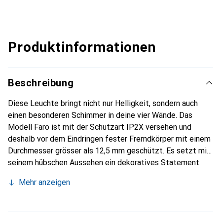
Produktinformationen
Beschreibung
Diese Leuchte bringt nicht nur Helligkeit, sondern auch
einen besonderen Schimmer in deine vier Wände. Das
Modell Faro ist mit der Schutzart IP2X versehen und
deshalb vor dem Eindringen fester Fremdkörper mit einem
Durchmesser grösser als 12,5 mm geschützt. Es setzt mit
seinem hübschen Aussehen ein dekoratives Statement
und erfüllt somit deine Designvorstellungen. Sämtliche
Mehr anzeigen
Qualitäten und Highlights, die die Marke Mondilux prägen,
kommen in dieser Tischlampe zusammen. Das Modell Faro
sorgt für eine schöne Optik und schenkt deinen