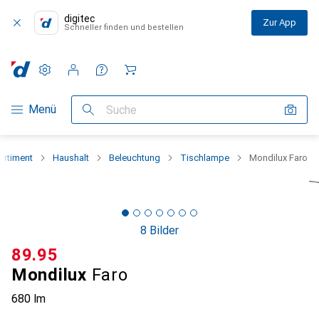
digitec
Zur App
Schneller finden und bestellen
Einstellungen
Kundenkonto
Vergleichslisten
Merklisten
Warenkorb
Navigation nach Kategorien
Menü
Suche
rtiment
Haushalt
Beleuchtung
Tischlampe
Mondilux Faro
8 Bilder
CHF
89.95
Mondilux
Faro
680 lm