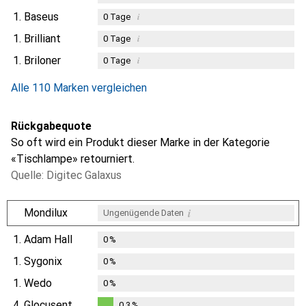
1.
Baseus
i
0
Tage
1.
Brilliant
i
0
Tage
1.
Briloner
i
0
Tage
Alle 110 Marken vergleichen
Rückgabequote
So oft wird ein Produkt dieser Marke in der Kategorie
«Tischlampe» retourniert.
Quelle: Digitec Galaxus
i
Mondilux
Ungenügende Daten
1.
Adam Hall
0
%
1.
Sygonix
0
%
1.
Wedo
0
%
4.
Glocusent
0.3
%