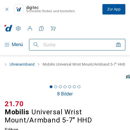
digitec
Zur App
Schneller finden und bestellen
Einstellungen
Kundenkonto
Vergleichslisten
Merklisten
Warenkorb
Navigation nach Kategorien
Menü
Suche
s
Uhrenarmband
Mobilis Universal Wrist Mount/Armband 5-7" HHD
8 Bilder
CHF
21.70
Mobilis
Universal Wrist
Mount/Armband 5-7" HHD
Silikon