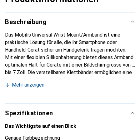
Beschreibung
Das Mobilis Universal Wrist Mount/Armband ist eine
praktische Lösung für alle, die ihr Smartphone oder
Handheld-Gerät sicher am Handgelenk tragen möchten.
Mit einer flexiblen Silikonhalterung bietet dieses Armband
optimalen Halt für Geräte mit einer Bildschirmgrösse von 5
bis 7 Zoll. Die verstellbaren Klettbänder ermöglichen eine
individuelle Anpassung an verschiedene
Mehr anzeigen
Handgelenkgrössen, sodass ein bequemer Sitz
gewährleistet ist. Zudem kann die Halterung um 180 Grad
gedreht werden, was eine einfache Anpassung der
Sichtposition ermöglicht. Dieses Armband ist ideal für
Spezifikationen
aktive Nutzer, die ihr Gerät während sportlicher Aktivitäten
oder im Alltag stets griffbereit haben möchten. Die
Das Wichtigste auf einen Blick
Kombination aus Funktionalität und Komfort macht das
Genaue Farbbezeichnung
Mobilis Universal Wrist Mount/Armband zu einer