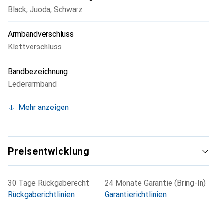
Black
,
Juoda
,
Schwarz
wertvollen Ergänzung für jede mobile Nutzung.
Armbandverschluss
Klettverschluss
Bandbezeichnung
Lederarmband
Mehr anzeigen
Preisentwicklung
30 Tage Rückgaberecht
24 Monate Garantie (Bring-In)
Rückgaberichtlinien
Garantierichtlinien