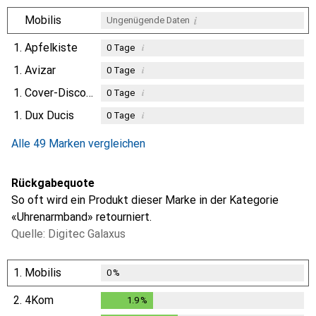
i
Mobilis
Ungenügende Daten
1.
Apfelkiste
i
0
Tage
1.
Avizar
i
0
Tage
1.
Cover-Discount
i
0
Tage
1.
Dux Ducis
i
0
Tage
Alle 49 Marken vergleichen
Rückgabequote
So oft wird ein Produkt dieser Marke in der Kategorie
«Uhrenarmband» retourniert.
Quelle: Digitec Galaxus
1.
Mobilis
0
%
2.
4Kom
1.9
%
1.9
%