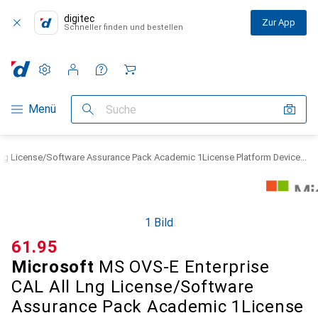
digitec
Zur App
Schneller finden und bestellen
Einstellungen
Kundenkonto
Vergleichslisten
Merklisten
Warenkorb
Navigation nach Kategorien
Menü
Suche
Lng License/Software Assurance Pack Academic 1License Platform Device...
1 Bild
CHF
61.95
Microsoft
MS OVS-E Enterprise
CAL All Lng License/Software
Assurance Pack Academic 1License