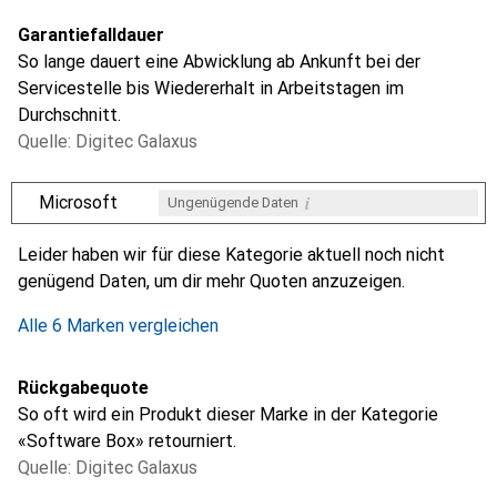
Garantiefalldauer
So lange dauert eine Abwicklung ab Ankunft bei der
Servicestelle bis Wiedererhalt in Arbeitstagen im
Durchschnitt.
Quelle: Digitec Galaxus
i
Microsoft
Ungenügende Daten
i
i
i
i
Ungenügende Daten
Ungenügende Daten
Ungenügende Daten
Ungenügende Daten
Leider haben wir für diese Kategorie aktuell noch nicht
genügend Daten, um dir mehr Quoten anzuzeigen.
Alle 6 Marken vergleichen
Rückgabequote
So oft wird ein Produkt dieser Marke in der Kategorie
«Software Box» retourniert.
Quelle: Digitec Galaxus