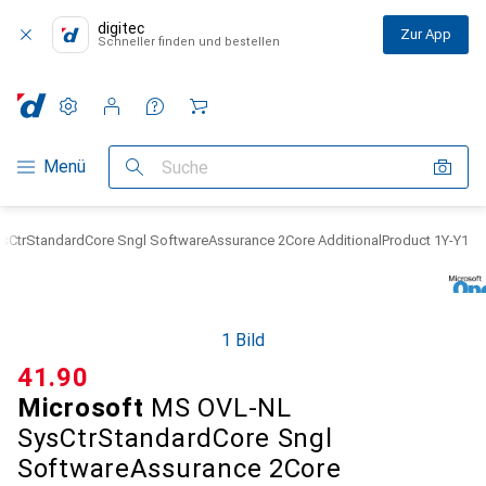
digitec
Zur App
Schneller finden und bestellen
Einstellungen
Kundenkonto
Vergleichslisten
Merklisten
Warenkorb
Navigation nach Kategorien
Menü
Suche
sCtrStandardCore Sngl SoftwareAssurance 2Core AdditionalProduct 1Y-Y1
1 Bild
CHF
41.90
Microsoft
MS OVL-NL
SysCtrStandardCore Sngl
SoftwareAssurance 2Core