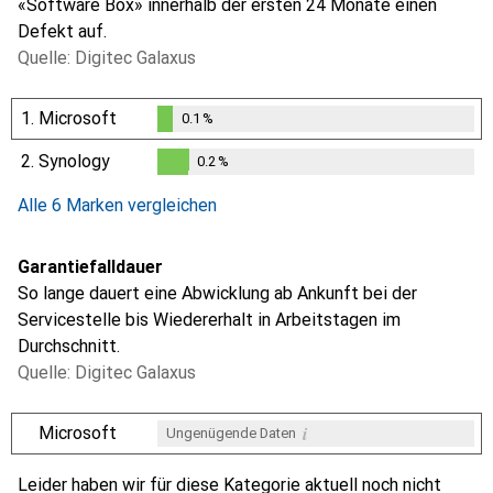
«Software Box» innerhalb der ersten 24 Monate einen
Defekt auf.
Quelle: Digitec Galaxus
1.
Microsoft
0.1
%
0.1
%
2.
Synology
0.2
%
0.2
%
Alle 6 Marken vergleichen
Garantiefalldauer
So lange dauert eine Abwicklung ab Ankunft bei der
Servicestelle bis Wiedererhalt in Arbeitstagen im
Durchschnitt.
Quelle: Digitec Galaxus
i
Microsoft
Ungenügende Daten
i
i
i
i
Ungenügende Daten
Ungenügende Daten
Ungenügende Daten
Ungenügende Daten
Leider haben wir für diese Kategorie aktuell noch nicht