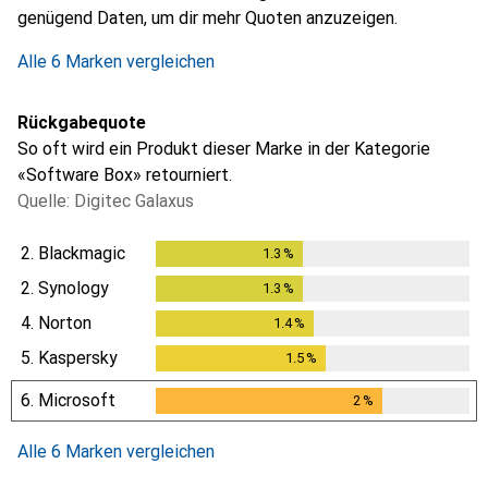
genügend Daten, um dir mehr Quoten anzuzeigen.
Alle 6 Marken vergleichen
Rückgabequote
So oft wird ein Produkt dieser Marke in der Kategorie
«Software Box» retourniert.
Quelle: Digitec Galaxus
2.
Blackmagic
1.3
%
1.3
%
2.
Synology
1.3
%
1.3
%
4.
Norton
1.4
%
1.4
%
5.
Kaspersky
1.5
%
1.5
%
6.
Microsoft
2
%
2
%
Alle 6 Marken vergleichen