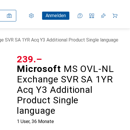
Einstellungen
Kundenkonto
Vergleichslisten
Merklisten
Warenkorb
Anmelden
 SVR SA 1YR Acq Y3 Additional Product Single language
CHF
239.–
Microsoft
MS OVL-NL
Exchange SVR SA 1YR
Acq Y3 Additional
Product Single
language
1 User, 36 Monate