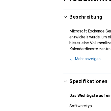
Beschreibung
Microsoft Exchange Serv
entwickelt wurde, um e
bietet eine Volumenlizen
Kalenderdienste zentral
Software auf einem Win
Mehr anzeigen
kleine bis mittelgross
zu den neuesten Funkti
Software erleichtert. D
Nutzung ermöglicht. Die
Spezifikationen
zuverlässige und skalie
Das Wichtigste auf ein
Softwaretyp