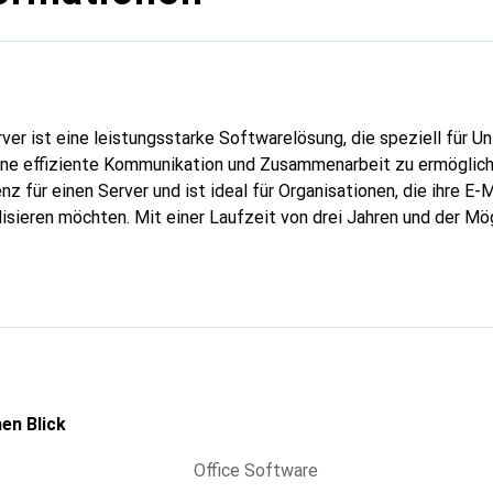
er ist eine leistungsstarke Softwarelösung, die speziell für 
ine effiziente Kommunikation und Zusammenarbeit zu ermöglich
z für einen Server und ist ideal für Organisationen, die ihre E-M
isieren möchten. Mit einer Laufzeit von drei Jahren und der Mög
dows-basierten System zu betreiben, ist sie sowohl für Einzelp
e Unternehmen geeignet. Die Software Assurance gewährleistet
onen und Sicherheitsupdates haben, was die langfristige Nutzu
ie Bereitstellung erfolgt im Einzelhandel, was eine einfache Im
se Lösung ist besonders vorteilhaft für Unternehmen, die Wert
rbare Kommunikationsinfrastruktur legen.
en Blick
Office Software