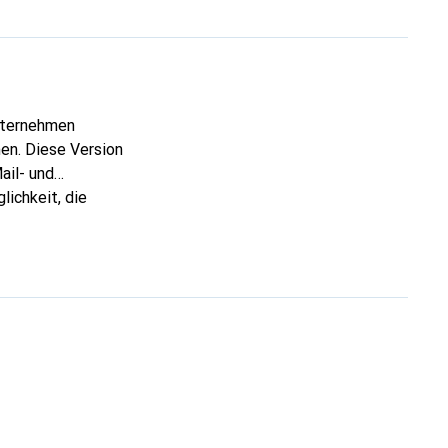
Unternehmen
en. Diese Version
ail- und
lichkeit, die
ersonen als auch für
, dass Nutzer Zugang
ng und Wartung der
plementierung und
 auf eine