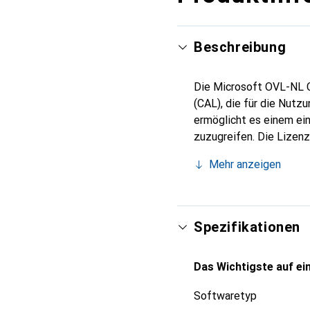
Beschreibung
Die Microsoft OVL-NL C
(CAL), die für die Nutz
ermöglicht es einem ei
zuzugreifen. Die Lizenz
flexible und kosteneffi
Mehr anzeigen
möchten. Die Software i
zuverlässige und skalie
für Nachhaltigkeit, eins
umweltfreundliche Prakt
Spezifikationen
Produktpalette und unte
Das Wichtigste auf ein
Softwaretyp