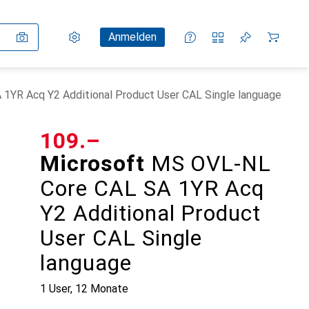
Einstellungen
Kundenkonto
Vergleichslisten
Merklisten
Warenkorb
Anmelden
1YR Acq Y2 Additional Product User CAL Single language
CHF
109.–
Microsoft
MS OVL-NL
Core CAL SA 1YR Acq
Y2 Additional Product
User CAL Single
language
1 User, 12 Monate