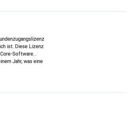
Kundenzugangslizenz
ch ist. Diese Lizenz
t Core-Software
einem Jahr, was eine
zierung optimieren
ionen, die eine
ent des Herstellers
 Bestreben,
r Microsoft-
nt zu erfüllen.