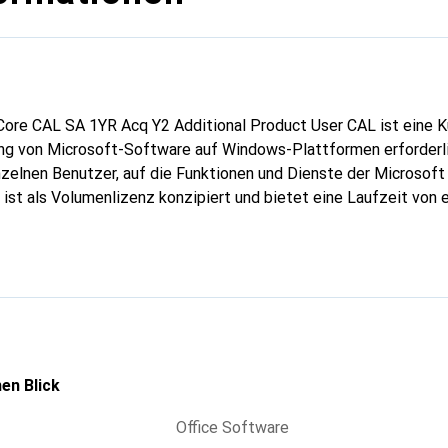
ore CAL SA 1YR Acq Y2 Additional Product User CAL ist eine 
ung von Microsoft-Software auf Windows-Plattformen erforderli
nzelnen Benutzer, auf die Funktionen und Dienste der Microsof
 ist als Volumenlizenz konzipiert und bietet eine Laufzeit von 
ziente Lösung für Unternehmen darstellt, die ihre Softwarelizen
st in englischer Sprache verfügbar und richtet sich an Organisat
rbare Lösung für ihre IT-Infrastruktur suchen. Mit dem Engagem
chliesslich Initiativen wie SBTi und RE100, zeigt Microsoft sein
iken zu fördern. Diese CAL ist ein wesentlicher Bestandteil de
rstützt Unternehmen dabei, ihre Softwareanforderungen effizie
en Blick
Office Software