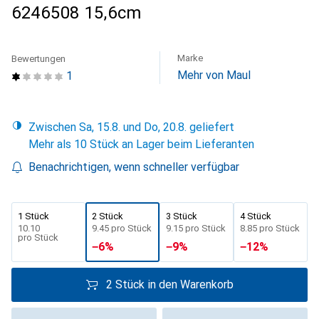
6246508 15,6cm
Marke
Bewertungen
Mehr von Maul
1
Zwischen Sa, 15.8. und Do, 20.8. geliefert
Mehr als 10 Stück an Lager beim Lieferanten
Benachrichtigen, wenn schneller verfügbar
1 Stück
2 Stück
3 Stück
4 Stück
CHF
10.10
CHF
9.45
pro Stück
CHF
9.15
pro Stück
CHF
8.85
pro Stück
pro Stück
−
6
%
−
9
%
−
12
%
2 Stück in den Warenkorb