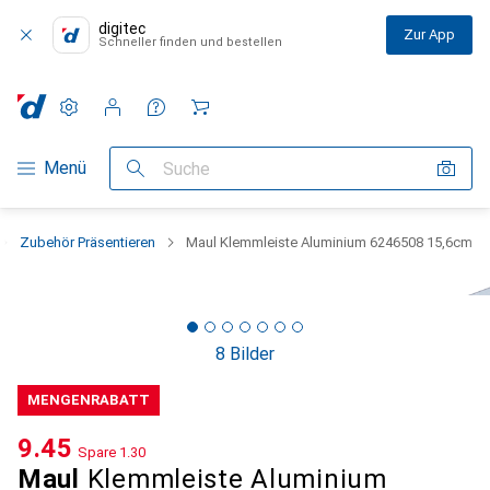
digitec
Zur App
Schneller finden und bestellen
Einstellungen
Kundenkonto
Vergleichslisten
Merklisten
Warenkorb
Navigation nach Kategorien
Menü
Suche
Zubehör Präsentieren
Maul Klemmleiste Aluminium 6246508 15,6cm
8 Bilder
MENGENRABATT
CHF
9.45
Spare
CHF
1.30
Maul
Klemmleiste Aluminium