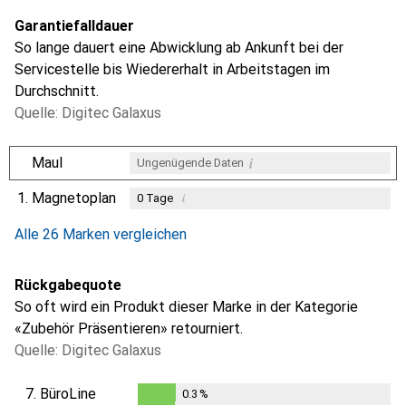
Garantiefalldauer
So lange dauert eine Abwicklung ab Ankunft bei der
Servicestelle bis Wiedererhalt in Arbeitstagen im
Durchschnitt.
Quelle: Digitec Galaxus
i
Maul
Ungenügende Daten
1.
Magnetoplan
i
0
Tage
i
i
i
Ungenügende Daten
Ungenügende Daten
Ungenügende Daten
Alle 26 Marken vergleichen
Rückgabequote
So oft wird ein Produkt dieser Marke in der Kategorie
«Zubehör Präsentieren» retourniert.
Quelle: Digitec Galaxus
7.
BüroLine
0.3
%