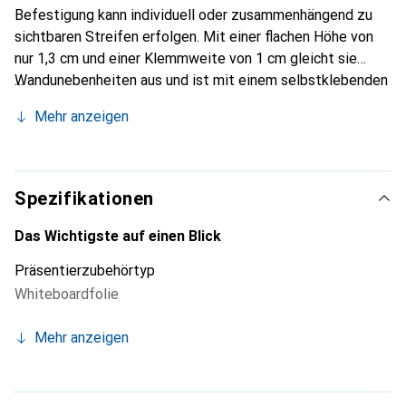
Befestigung kann individuell oder zusammenhängend zu
sichtbaren Streifen erfolgen. Mit einer flachen Höhe von
nur 1,3 cm und einer Klemmweite von 1 cm gleicht sie
Wandunebenheiten aus und ist mit einem selbstklebenden
Polster-Schaum ausgestattet, der rückstandslos entfernt
Mehr anzeigen
werden kann. Diese Aluminiumschiene von Maul ist
selbstklebend und verfügt über eine Schaumpolsterung,
um Oberflächenunebenheiten zu verbergen. Zubehör: Nein.
Magnetisch: Nein. Selbstklebend: Ja. Typ: Sonstiges.
Spezifikationen
Abmessungen: Farbe: Aluminium.
Das Wichtigste auf einen Blick
Präsentierzubehörtyp
Whiteboardfolie
Mehr anzeigen