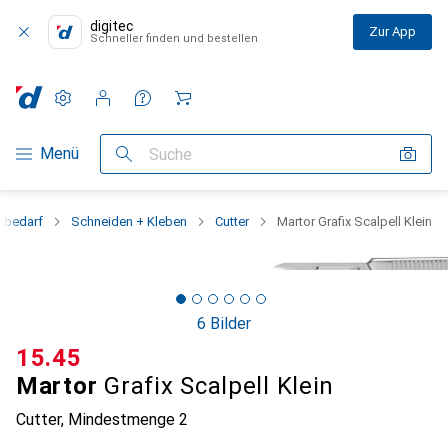
digitec
Zur App
Schneller finden und bestellen
Einstellungen
Kundenkonto
Vergleichslisten
Merklisten
Warenkorb
Navigation nach Kategorien
Menü
Suche
obedarf
Schneiden + Kleben
Cutter
Martor Grafix Scalpell Klein
6 Bilder
CHF
15.45
Martor
Grafix Scalpell Klein
Cutter
,
Mindestmenge
2