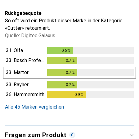
Rückgabequote
So oft wird ein Produkt dieser Marke in der Kategorie
«Cutter» retourniert.
Quelle: Digitec Galaxus
31.
Olfa
0.6
%
0.6
%
33.
Bosch Professional
0.7
%
0.7
%
33.
Martor
0.7
%
0.7
%
33.
Rayher
0.7
%
0.7
%
36.
Hammersmith
0.9
%
0.9
%
Alle 45 Marken vergleichen
Fragen zum Produkt
0