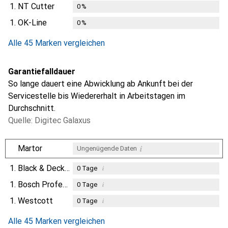
1.
NT Cutter
0
%
1.
OK-Line
0
%
Alle 45 Marken vergleichen
Garantiefalldauer
So lange dauert eine Abwicklung ab Ankunft bei der
Servicestelle bis Wiedererhalt in Arbeitstagen im
Durchschnitt.
Quelle: Digitec Galaxus
i
Martor
Ungenügende Daten
1.
Black & Decker
i
0
Tage
1.
Bosch Professional
i
0
Tage
1.
Westcott
i
0
Tage
i
Ungenügende Daten
Alle 45 Marken vergleichen