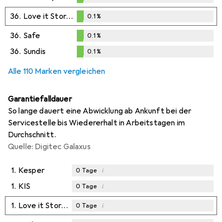
0.1
%
36.
Love it Store it
0.1
%
0.1
%
36.
Safe
0.1
%
0.1
%
36.
Sundis
0.1
%
0.1
%
Alle 110 Marken vergleichen
Garantiefalldauer
So lange dauert eine Abwicklung ab Ankunft bei der
Servicestelle bis Wiedererhalt in Arbeitstagen im
Durchschnitt.
Quelle: Digitec Galaxus
1.
Kesper
i
0
Tage
1.
KIS
i
0
Tage
1.
Love it Store it
i
0
Tage