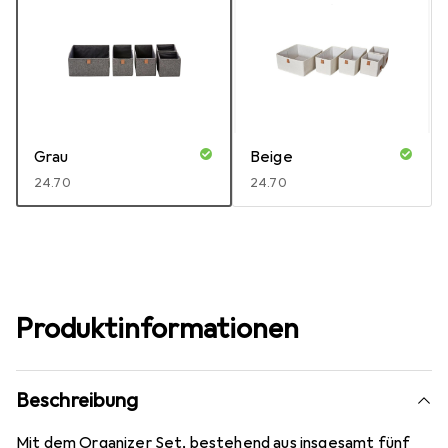
Grau
Beige
CHF
24.70
CHF
24.70
Produktinformationen
Beschreibung
Mit dem Organizer Set, bestehend aus insgesamt fünf