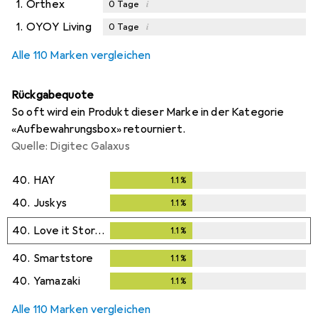
1.
Orthex
i
0
Tage
1.
OYOY Living
i
0
Tage
Alle 110 Marken vergleichen
Rückgabequote
So oft wird ein Produkt dieser Marke in der Kategorie
«Aufbewahrungsbox» retourniert.
Quelle: Digitec Galaxus
40.
HAY
1.1
%
1.1
%
40.
Juskys
1.1
%
1.1
%
40.
Love it Store it
1.1
%
1.1
%
40.
Smartstore
1.1
%
1.1
%
40.
Yamazaki
1.1
%
1.1
%
Alle 110 Marken vergleichen