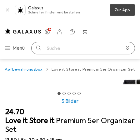
Galaxus
Zur App
Schneller finden und bestellen
Einstellungen
Kundenkonto
Vergleichslisten
Merklisten
Warenkorb
Navigation nach Kategorien
Menü
Suche
Aufbewahrungsbox
Love it Store it Premium 5er Organizer Set
5 Bilder
CHF
24.70
Love it Store it
Premium 5er Organizer
Set