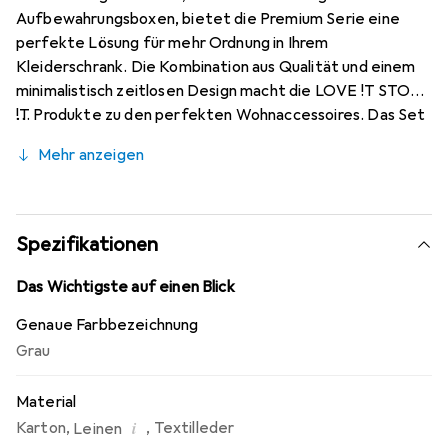
Aufbewahrungsboxen, bietet die Premium Serie eine
perfekte Lösung für mehr Ordnung in Ihrem
Kleiderschrank. Die Kombination aus Qualität und einem
minimalistisch zeitlosen Design macht die LOVE !T STORE
!T Produkte zu den perfekten Wohnaccessoires. Das Set
besteht aus jeweils zwei Boxen mit den Massen 15x15x30
Mehr anzeigen
cm, zwei Boxen mit den Massen 15x15x15 cm und einer Box
mit den Massen 30x30x15 cm. Die Boxen können in der
Schublade (zum Beispiel für Kleidung, Unterwäsche,
Socken, Schals, Krawatten und vieles mehr) genutzt
Spezifikationen
werden. Alternativ können die Boxen natürlich auch
freistehend genutzt werden. Der Bezugsstoff ist aus
Das Wichtigste auf einen Blick
einem besonders strapazierfähigen Leinenmaterial
Genaue Farbbezeichnung
gefertigt. Dieses wurde speziell für diese Serie
Grau
entwickelt und überzeugt mit einem minimalistischen
Design, dezenter Farbgebung und einer schönen Haptik.
Material
Das Brand Logo ist aus feinem Textilleder gefertigt. Die
Artikel sind durch die qualitativ hochwertige Verarbeitung
i
Karton
,
,
Textilleder
Leinen