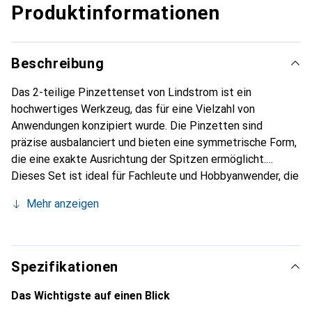
Produktinformationen
Beschreibung
Das 2-teilige Pinzettenset von Lindstrom ist ein
hochwertiges Werkzeug, das für eine Vielzahl von
Anwendungen konzipiert wurde. Die Pinzetten sind
präzise ausbalanciert und bieten eine symmetrische Form,
die eine exakte Ausrichtung der Spitzen ermöglicht.
Dieses Set ist ideal für Fachleute und Hobbyanwender, die
Wert auf Präzision und Qualität legen. Die Pinzetten sind
Mehr anzeigen
aus robustem Edelstahl gefertigt, was ihre Langlebigkeit
und Widerstandsfähigkeit unterstreicht. Sie werden in
einem stabilen Nylonetui geliefert, das eine praktische
Aufbewahrung und einen sicheren Transport gewährleistet.
Spezifikationen
Mit einer Länge von 65 Millimetern sind die Pinzetten
handlich und leicht zu bedienen, was sie zu einem
Das Wichtigste auf einen Blick
unverzichtbaren Werkzeug in jeder Werkstatt oder im