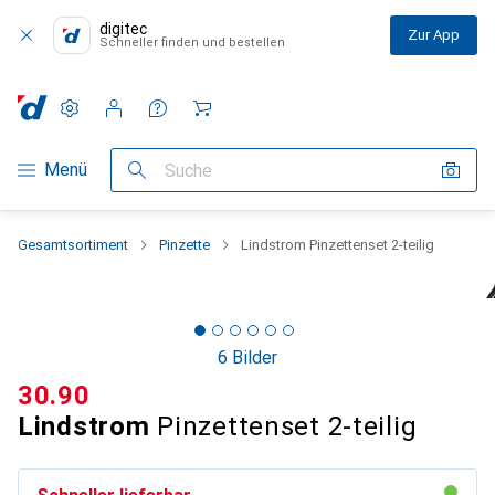
digitec
Zur App
Schneller finden und bestellen
Einstellungen
Kundenkonto
Vergleichslisten
Merklisten
Warenkorb
Navigation nach Kategorien
Menü
Suche
Gesamtsortiment
Pinzette
Lindstrom Pinzettenset 2-teilig
6 Bilder
CHF
30.90
Lindstrom
Pinzettenset 2-teilig