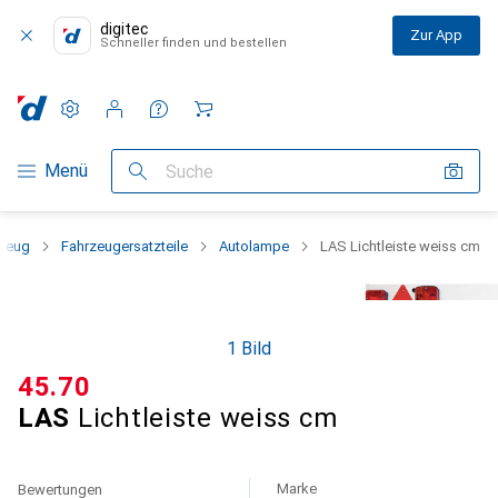
digitec
Zur App
Schneller finden und bestellen
Einstellungen
Kundenkonto
Vergleichslisten
Merklisten
Warenkorb
Navigation nach Kategorien
Menü
Suche
zeug
Fahrzeugersatzteile
Autolampe
LAS Lichtleiste weiss cm
1 Bild
CHF
45.70
LAS
Lichtleiste weiss cm
Marke
Bewertungen