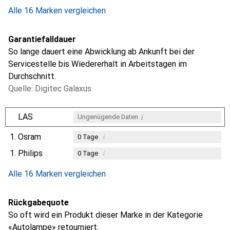
Alle 16 Marken vergleichen
Garantiefalldauer
So lange dauert eine Abwicklung ab Ankunft bei der
Servicestelle bis Wiedererhalt in Arbeitstagen im
Durchschnitt.
Quelle: Digitec Galaxus
i
LAS
Ungenügende Daten
1.
Osram
i
0
Tage
1.
Philips
i
0
Tage
i
i
Ungenügende Daten
Ungenügende Daten
Alle 16 Marken vergleichen
Rückgabequote
So oft wird ein Produkt dieser Marke in der Kategorie
«Autolampe» retourniert.