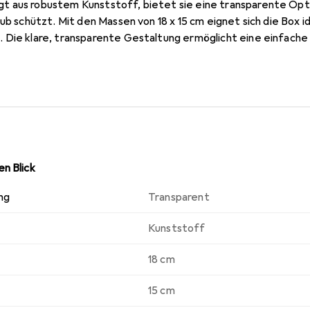
 aus robustem Kunststoff, bietet sie eine transparente Optik
ub schützt. Mit den Massen von 18 x 15 cm eignet sich die Box id
Die klare, transparente Gestaltung ermöglicht eine einfache I
r Langlebigkeit und einfache Reinigung sorgt. Die Aufbewahrun
dentliche Organisation von Alltagsgegenständen. Sie ist leicht
 verschiedenen Umgebungen erleichtert. Die schlichte Form un
n Accessoire für jeden Haushalt. Die Niederfrohna Aufbewahru
 minimalistischen Design, das sich nahtlos in unterschiedliche E
n Blick
ng
Transparent
Kunststoff
18 cm
15 cm