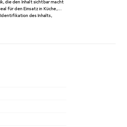
, die den Inhalt sichtbar macht
eal für den Einsatz in Küche,
dentifikation des Inhalts,
gsbox ist vielseitig einsetzbar
 und handlich, was den Transport
d das funktionale Design machen
ngsbox kombiniert praktische
inrichtungsstile einfügt.