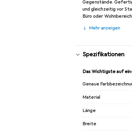
Gegenstände. Gefertigt
und gleichzeitig vor Sta
Büro oder Wohnbereich. 
während das Material fü
Mehr anzeigen
und unterstützt eine or
und die Platzierung in
sie zu einem nützliche
Funktionalität mit einem
Spezifikationen
Das Wichtigste auf eine
Genaue Farbbezeichnu
Material
Länge
Breite