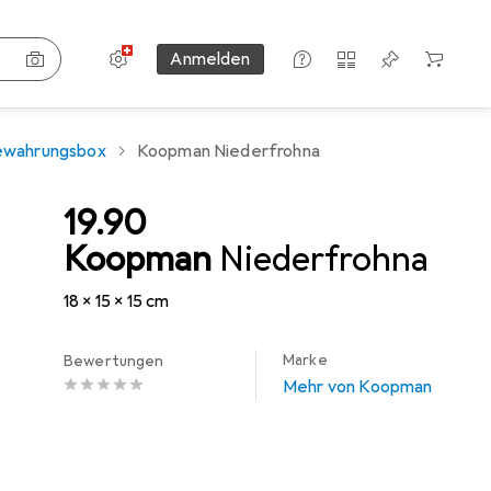
Einstellungen
Kundenkonto
Vergleichslisten
Merklisten
Warenkorb
Anmelden
ewahrungsbox
Koopman Niederfrohna
CHF
19.90
Koopman
Niederfrohna
18 x 15 x 15 cm
Marke
Bewertungen
Mehr von Koopman