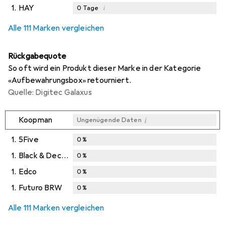
1.
HAY
i
0
Tage
Alle 111 Marken vergleichen
Rückgabequote
So oft wird ein Produkt dieser Marke in der Kategorie
«Aufbewahrungsbox» retourniert.
Quelle: Digitec Galaxus
i
Koopman
Ungenügende Daten
1.
5Five
0
%
1.
Black & Decker
0
%
1.
Edco
0
%
1.
Futuro BRW
0
%
Alle 111 Marken vergleichen