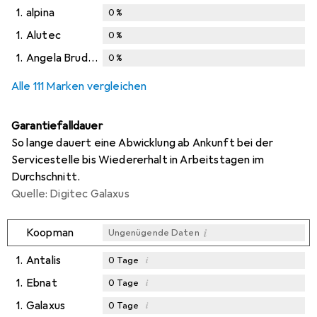
1.
alpina
0
%
1.
Alutec
0
%
1.
Angela Bruderer
0
%
Alle 111 Marken vergleichen
Garantiefalldauer
So lange dauert eine Abwicklung ab Ankunft bei der
Servicestelle bis Wiedererhalt in Arbeitstagen im
Durchschnitt.
Quelle: Digitec Galaxus
i
Koopman
Ungenügende Daten
1.
Antalis
i
0
Tage
1.
Ebnat
i
0
Tage
1.
Galaxus
i
0
Tage