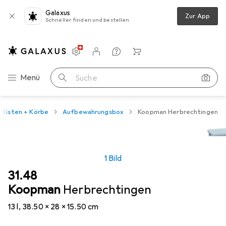
Galaxus
Zur App
Schneller finden und bestellen
Einstellungen
Kundenkonto
Vergleichslisten
Merklisten
Warenkorb
Navigation nach Kategorien
Menü
Suche
Kisten + Körbe
Aufbewahrungsbox
Koopman Herbrechtingen
1 Bild
CHF
31.48
Koopman
Herbrechtingen
13 l, 38.50 x 28 x 15.50 cm