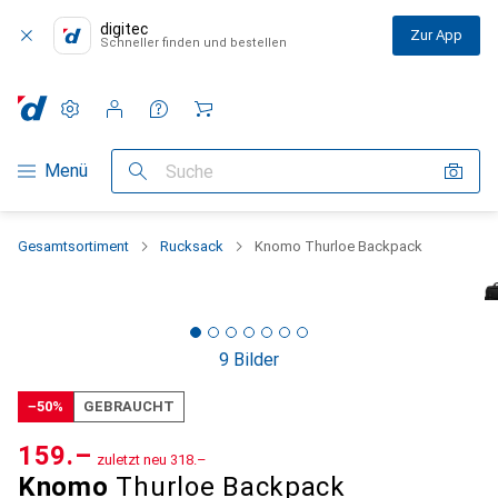
digitec
Zur App
Schneller finden und bestellen
Einstellungen
Kundenkonto
Vergleichslisten
Merklisten
Warenkorb
Navigation nach Kategorien
Menü
Suche
Gesamtsortiment
Rucksack
Knomo Thurloe Backpack
9 Bilder
−50%
GEBRAUCHT
CHF
159.–
zuletzt neu
CHF
318.–
Knomo
Thurloe Backpack