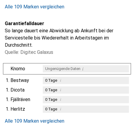
Alle 109 Marken vergleichen
Garantiefalldauer
So lange dauert eine Abwicklung ab Ankunft bei der
Servicestelle bis Wiedererhalt in Arbeitstagen im
Durchschnitt.
Quelle: Digitec Galaxus
i
Knomo
Ungenügende Daten
1.
Bestway
i
0
Tage
1.
Dicota
i
0
Tage
1.
Fjällräven
i
0
Tage
1.
Herlitz
i
0
Tage
Alle 109 Marken vergleichen