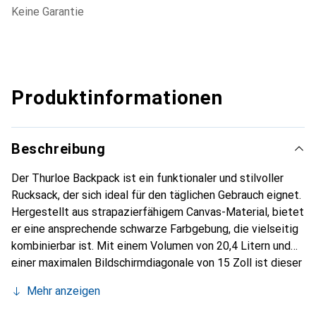
Keine Garantie
Produktinformationen
Beschreibung
Der Thurloe Backpack ist ein funktionaler und stilvoller
Rucksack, der sich ideal für den täglichen Gebrauch eignet.
Hergestellt aus strapazierfähigem Canvas-Material, bietet
er eine ansprechende schwarze Farbgebung, die vielseitig
kombinierbar ist. Mit einem Volumen von 20,4 Litern und
einer maximalen Bildschirmdiagonale von 15 Zoll ist dieser
Rucksack optimal für die Aufbewahrung von Laptops und
Mehr anzeigen
anderen wichtigen Utensilien. Die Abmessungen von 40 cm
in der Höhe und 30 cm in der Breite sorgen dafür, dass der