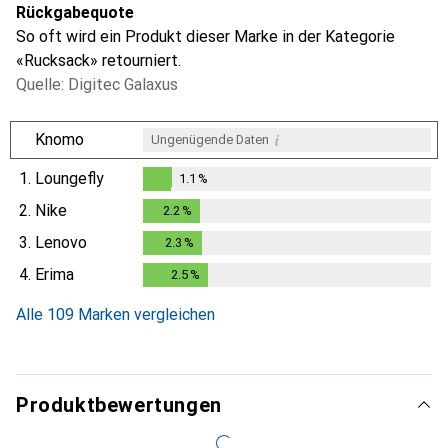
Rückgabequote
So oft wird ein Produkt dieser Marke in der Kategorie
«Rucksack» retourniert.
Quelle: Digitec Galaxus
i
Knomo
Ungenügende Daten
1.
Loungefly
1.1
%
1.1
%
2.
Nike
2.2
%
2.2
%
3.
Lenovo
2.3
%
2.3
%
4.
Erima
2.5
%
2.5
%
Alle 109 Marken vergleichen
Produktbewertungen