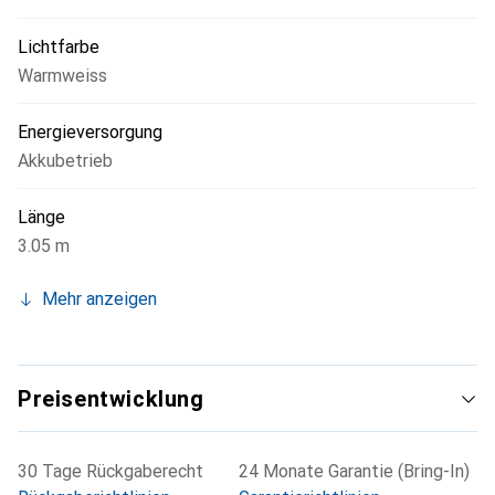
Partylichterkette zu einer hervorragenden Wahl für alle,
Lichtfarbe
die eine stimmungsvolle Beleuchtung suchen.
Warmweiss
Energieversorgung
Akkubetrieb
Länge
3.05 m
Mehr anzeigen
Preisentwicklung
30 Tage Rückgaberecht
24 Monate Garantie (Bring-In)