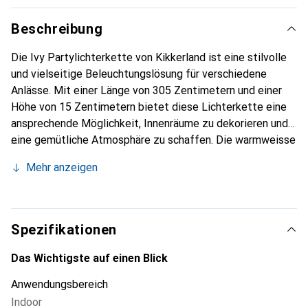
Beschreibung
Die Ivy Partylichterkette von Kikkerland ist eine stilvolle
und vielseitige Beleuchtungslösung für verschiedene
Anlässe. Mit einer Länge von 305 Zentimetern und einer
Höhe von 15 Zentimetern bietet diese Lichterkette eine
ansprechende Möglichkeit, Innenräume zu dekorieren und
eine gemütliche Atmosphäre zu schaffen. Die warmweisse
Lichtfarbe sorgt für ein einladendes Ambiente, während
Mehr anzeigen
die grüne Farbgebung der Lichterkette eine frische und
lebendige Note hinzufügt. Die Ivy Lichterkette ist
akkubetrieben, was eine flexible Platzierung ohne
Kabelsalat ermöglicht. Mit einem Gewicht von 0,934
Spezifikationen
Kilogramm ist sie leicht zu handhaben und einfach zu
installieren. Diese Lichterkette eignet sich ideal für
Das Wichtigste auf einen Blick
Partys, Feiern oder einfach zur Verschönerung des
Anwendungsbereich
Wohnraums. Die Kombination aus ansprechendem Design
Indoor
und praktischer Funktionalität macht die Ivy