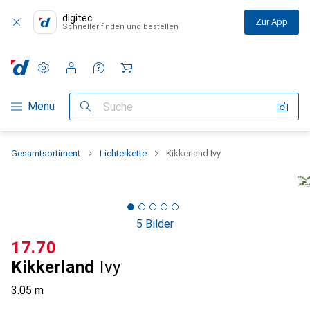
digitec
Zur App
Schneller finden und bestellen
Einstellungen
Kundenkonto
Vergleichslisten
Merklisten
Warenkorb
Navigation nach Kategorien
Menü
Suche
Gesamtsortiment
Lichterkette
Kikkerland Ivy
5 Bilder
CHF
17.70
Kikkerland
Ivy
3.05 m