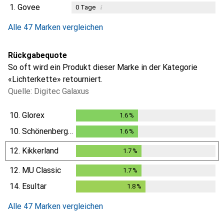
1.
Govee
i
0
Tage
Alle 47 Marken vergleichen
Rückgabequote
So oft wird ein Produkt dieser Marke in der Kategorie
«Lichterkette» retourniert.
Quelle: Digitec Galaxus
10.
Glorex
1.6
%
1.6
%
10.
Schönenberger
1.6
%
1.6
%
12.
Kikkerland
1.7
%
1.7
%
12.
MU Classic
1.7
%
1.7
%
14.
Esultar
1.8
%
1.8
%
Alle 47 Marken vergleichen