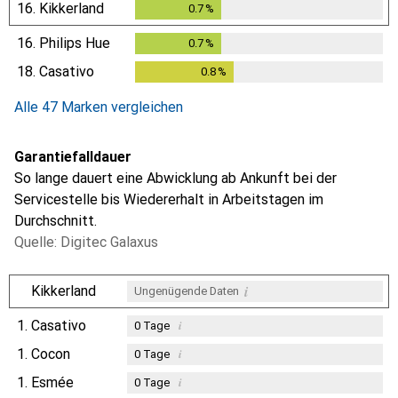
16.
Kikkerland
0.7
%
0.7
%
16.
Philips Hue
0.7
%
0.7
%
18.
Casativo
0.8
%
0.8
%
Alle 47 Marken vergleichen
Garantiefalldauer
So lange dauert eine Abwicklung ab Ankunft bei der
Servicestelle bis Wiedererhalt in Arbeitstagen im
Durchschnitt.
Quelle: Digitec Galaxus
i
Kikkerland
Ungenügende Daten
1.
Casativo
i
0
Tage
1.
Cocon
i
0
Tage
1.
Esmée
i
0
Tage