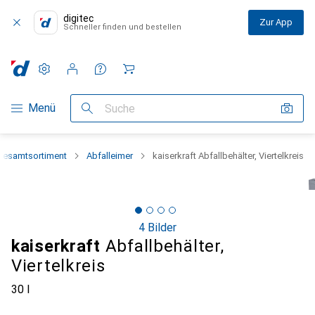
digitec
Zur App
Schneller finden und bestellen
Einstellungen
Kundenkonto
Vergleichslisten
Merklisten
Warenkorb
Navigation nach Kategorien
Menü
Suche
Gesamtsortiment
Abfalleimer
kaiserkraft Abfallbehälter, Viertelkreis
4 Bilder
kaiserkraft
Abfallbehälter,
Viertelkreis
30 l