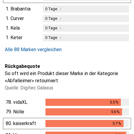
1.
Brabantia
i
0
Tage
1.
Curver
i
0
Tage
1.
Kela
i
0
Tage
1.
Keter
i
0
Tage
Alle 88 Marken vergleichen
Rückgabequote
So oft wird ein Produkt dieser Marke in der Kategorie
«Abfalleimer» retourniert.
Quelle: Digitec Galaxus
78.
vidaXL
5.5
%
5.5
%
79.
Nölle
5.6
%
5.6
%
80.
kaiserkraft
5.7
%
5.7
%