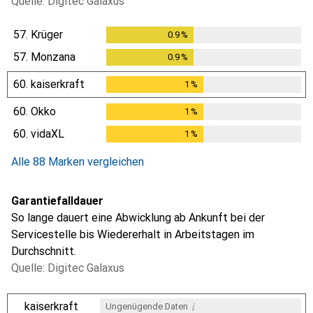
Quelle: Digitec Galaxus
57.
Krüger
0.9
%
0.9
%
57.
Monzana
0.9
%
0.9
%
60.
kaiserkraft
1
%
1
%
60.
Okko
1
%
1
%
60.
vidaXL
1
%
1
%
Alle 88 Marken vergleichen
Garantiefalldauer
So lange dauert eine Abwicklung ab Ankunft bei der
Servicestelle bis Wiedererhalt in Arbeitstagen im
Durchschnitt.
Quelle: Digitec Galaxus
i
kaiserkraft
Ungenügende Daten