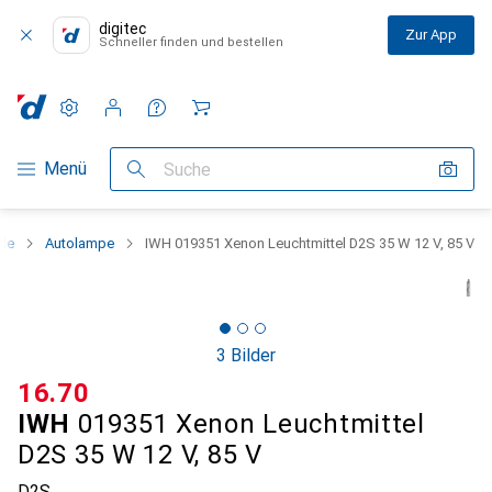
digitec
Zur App
Schneller finden und bestellen
Einstellungen
Kundenkonto
Vergleichslisten
Merklisten
Warenkorb
Navigation nach Kategorien
Menü
Suche
ile
Autolampe
IWH 019351 Xenon Leuchtmittel D2S 35 W 12 V, 85 V
3 Bilder
CHF
16.70
IWH
019351 Xenon Leuchtmittel
D2S 35 W 12 V, 85 V
D2S