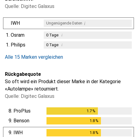
Quelle: Digitec Galaxus
i
IWH
Ungenügende Daten
1.
Osram
i
0
Tage
1.
Philips
i
0
Tage
i
i
Ungenügende Daten
Ungenügende Daten
Alle 15 Marken vergleichen
Rückgabequote
So oft wird ein Produkt dieser Marke in der Kategorie
«Autolampe» retourniert.
Quelle: Digitec Galaxus
8.
ProPlus
1.7
%
1.7
%
9.
Benson
1.8
%
1.8
%
9.
IWH
1.8
%
1.8
%