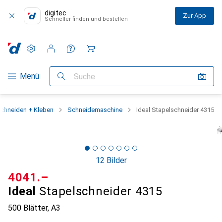
digitec
Zur App
Schneller finden und bestellen
Einstellungen
Kundenkonto
Vergleichslisten
Merklisten
Warenkorb
Navigation nach Kategorien
Menü
Suche
chneiden + Kleben
Schneidemaschine
Ideal Stapelschneider 4315
12 Bilder
CHF
4041.–
Ideal
Stapelschneider 4315
500 Blätter, A3