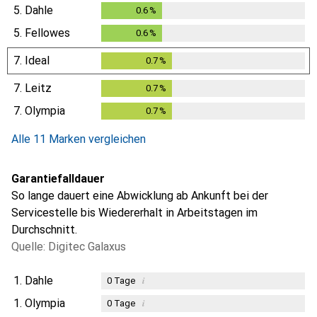
5.
Dahle
0.6
%
0.6
%
5.
Fellowes
0.6
%
0.6
%
7.
Ideal
0.7
%
0.7
%
7.
Leitz
0.7
%
0.7
%
7.
Olympia
0.7
%
0.7
%
Alle 11 Marken vergleichen
Garantiefalldauer
So lange dauert eine Abwicklung ab Ankunft bei der
Servicestelle bis Wiedererhalt in Arbeitstagen im
Durchschnitt.
Quelle: Digitec Galaxus
1.
Dahle
i
0
Tage
1.
Olympia
i
0
Tage