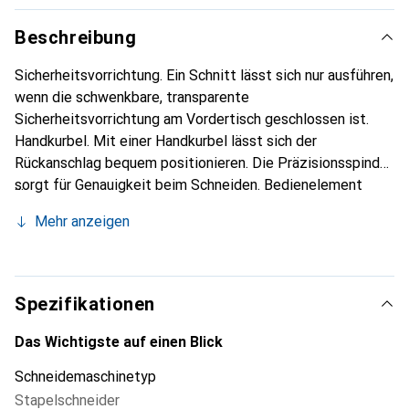
Beschreibung
Sicherheitsvorrichtung. Ein Schnitt lässt sich nur ausführen,
wenn die schwenkbare, transparente
Sicherheitsvorrichtung am Vordertisch geschlossen ist.
Handkurbel. Mit einer Handkurbel lässt sich der
Rückanschlag bequem positionieren. Die Präzisionsspindel
sorgt für Genauigkeit beim Schneiden. Bedienelement
EASY-CUT. Bequem und sicher kann das Messer durch
Mehr anzeigen
EASY-CUT aktiviert werden. Diese patentierte Zweihand-
Schnittauslösung mit Gleichzeitigkeitssteuerung
garantiert hohe Bediensicherheit und eine komfortable
Bedienung. Digital-Massanzeige. Gut ablesbar auf dem
Spezifikationen
Vordertisch angebracht und per Knopfdruck von cm auf
inch umschaltbar. Hebelschnellpressung. Rationelles
Das Wichtigste auf einen Blick
Schneiden durch die praktische Schnellpressung. Hebel
Schneidemaschinetyp
umlegen, festdrücken und die Maschine ist schnittbereit.
Stapelschneider
Schnittleistenwechsel. Das Drehen oder Austauschen der