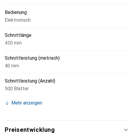
Schnittleiste ist einfach und bequem seitlich an der
Bedienung
Maschine möglich, ohne in den Schneidebereich eingreifen
zu müssen.
Elektronisch
Schnittlänge
430 mm
Schnittleistung (metrisch)
40 mm
Schnittleistung (Anzahl)
500 Blätter
Mehr anzeigen
Preisentwicklung