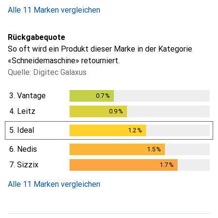
i
i
i
Ungenügende Daten
Ungenügende Daten
Ungenügende Daten
Alle 11 Marken vergleichen
Rückgabequote
So oft wird ein Produkt dieser Marke in der Kategorie
«Schneidemaschine» retourniert.
Quelle: Digitec Galaxus
3.
Vantage
0.7
%
0.7
%
4.
Leitz
0.9
%
0.9
%
5.
Ideal
1.2
%
1.2
%
6.
Nedis
1.5
%
1.5
%
7.
Sizzix
1.7
%
1.7
%
Alle 11 Marken vergleichen