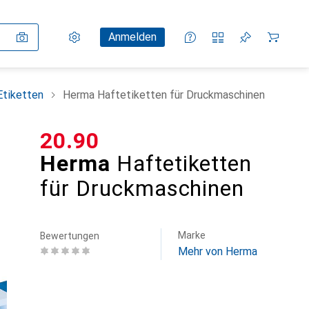
Einstellungen
Kundenkonto
Vergleichslisten
Merklisten
Warenkorb
Anmelden
Etiketten
Herma Haftetiketten für Druckmaschinen
CHF
20.90
Herma
Haftetiketten
für Druckmaschinen
Marke
Bewertungen
Mehr von Herma