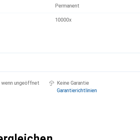
Permanent
10000x
g
 wenn ungeöffnet
Keine Garantie
Garantierichtlinien
ergleichen