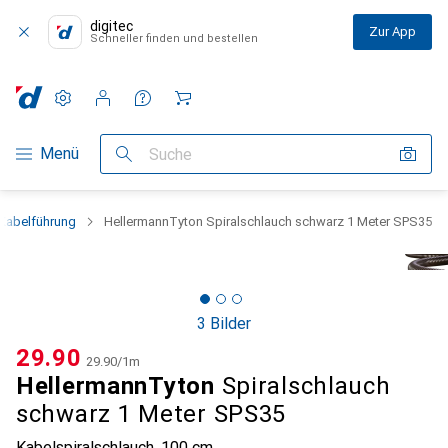
digitec
Zur App
Schneller finden und bestellen
Einstellungen
Kundenkonto
Vergleichslisten
Merklisten
Warenkorb
Navigation nach Kategorien
Menü
Suche
 Kabelführung
HellermannTyton Spiralschlauch schwarz 1 Meter SPS35
3 Bilder
CHF
29.90
CHF
29.90
/
1m
HellermannTyton
Spiralschlauch
schwarz 1 Meter SPS35
Kabelspiralschlauch, 100 cm