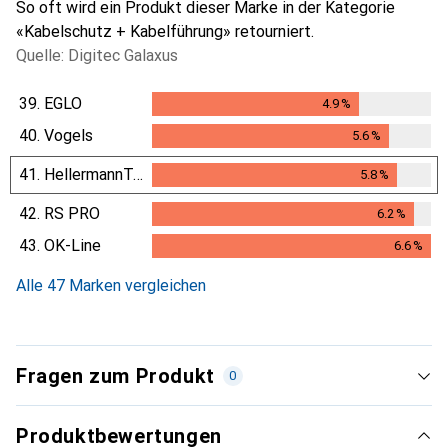
So oft wird ein Produkt dieser Marke in der Kategorie
«Kabelschutz + Kabelführung» retourniert.
Quelle: Digitec Galaxus
39.
EGLO
4.9
%
4.9
%
40.
Vogels
5.6
%
5.6
%
41.
HellermannTyton
5.8
%
5.8
%
42.
RS PRO
6.2
%
6.2
%
43.
OK-Line
6.6
%
6.6
%
Alle 47 Marken vergleichen
Fragen zum Produkt
0
Produktbewertungen