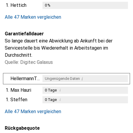
1.
Hettich
0
%
Alle 47 Marken vergleichen
Garantiefalldauer
So lange dauert eine Abwicklung ab Ankunft bei der
Servicestelle bis Wiedererhalt in Arbeitstagen im
Durchschnitt.
Quelle: Digitec Galaxus
i
HellermannTyton
Ungenügende Daten
1.
Max Hauri
i
0
Tage
1.
Steffen
i
0
Tage
i
i
Ungenügende Daten
Ungenügende Daten
Alle 47 Marken vergleichen
Rückgabequote