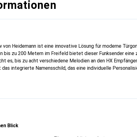
ormationen
 von Heidemann ist eine innovative Lösung für moderne Türgo
n bis zu 200 Metern im Freifeld bietet dieser Funksender eine 
cht es, bis zu acht verschiedene Melodien an den HX Empfänger
das integrierte Namensschild, das eine individuelle Personalisi
ner praktischen Leuchtfunktion ausgestattet, die ihn im Dunkel
t erleichtert. Der Funksender ist batteriebetrieben und benötig
e Installation und Nutzung unkompliziert gestaltet. Die Kombi
tzerfreundlichkeit macht den HX Glow zu einer ausgezeichneten 
ik und Design legen.
en Blick