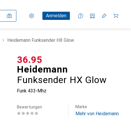
Einstellungen
Kundenkonto
Vergleichslisten
Merklisten
Warenkorb
Anmelden
Heidemann Funksender HX Glow
CHF
36.95
Heidemann
Funksender HX Glow
Funk 433-Mhz
Marke
Bewertungen
Mehr von Heidemann