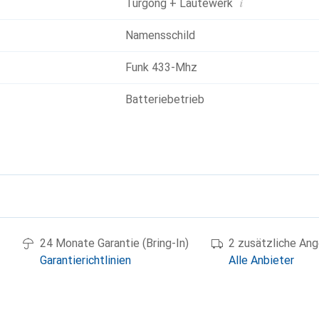
i
Türgong + Läutewerk
Namensschild
Funk 433-Mhz
Batteriebetrieb
g
24 Monate Garantie (Bring-In)
2 zusätzliche An
Garantierichtlinien
Alle Anbieter