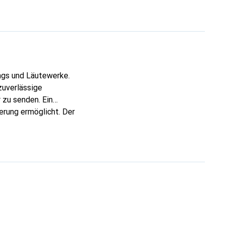
ngs und Läutewerke.
zuverlässige
 zu senden. Ein
erung ermöglicht. Der
n sichtbar macht, was
t keine zusätzliche
nation aus
Wahl für alle, die