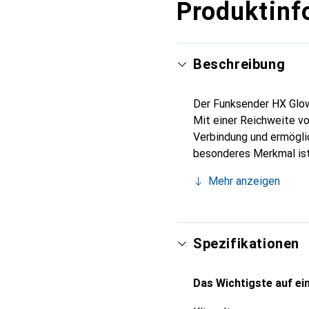
Produktinf
Beschreibung
Der Funksender HX Glow
Mit einer Reichweite vo
Verbindung und ermögli
besonderes Merkmal ist 
Taster ist zudem mit ei
Mehr anzeigen
die Nutzung in der Nach
Smart Home Hub, was di
Funktionalität und Benu
Wert auf moderne Techn
Spezifikationen
Das Wichtigste auf ein