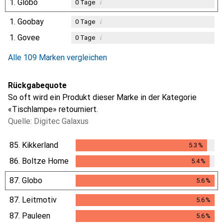
1.
Globo
i
0
Tage
1.
Goobay
i
0
Tage
1.
Govee
i
0
Tage
Alle 109 Marken vergleichen
Rückgabequote
So oft wird ein Produkt dieser Marke in der Kategorie
«Tischlampe» retourniert.
Quelle: Digitec Galaxus
85.
Kikkerland
5.3
%
5.3
%
86.
Boltze Home
5.4
%
5.4
%
87.
Globo
5.6
%
5.6
%
87.
Leitmotiv
5.6
%
5.6
%
87.
Pauleen
5.6
%