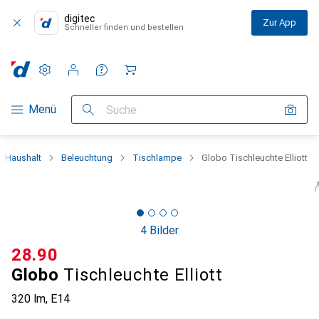
digitec
Zur App
Schneller finden und bestellen
Einstellungen
Kundenkonto
Vergleichslisten
Merklisten
Warenkorb
Navigation nach Kategorien
Menü
Suche
Haushalt
Beleuchtung
Tischlampe
Globo Tischleuchte Elliott
4 Bilder
CHF
28.90
Globo
Tischleuchte Elliott
320 lm, E14