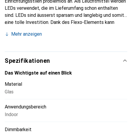
Einrichtungsstilen problemlos an. Als Leuchtmittel werden
LEDs verwendet, die im Lieferumfang schon enthalten
sind. LEDs sind äusserst sparsam und langlebig und somit
eine tolle Investition. Dank des Flexo-Elements kann
dieses Modell auf individuelle Bedürfnisse eingerichtet
Mehr anzeigen
werden. Die Bedienung erfolgt ganz einfach mittels
On-/Off-Schalter.
Spezifikationen
Das Wichtigste auf einen Blick
Material
Glas
Anwendungsbereich
Indoor
Dimmbarkeit