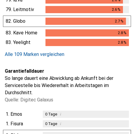
2.6
%
79.
Leitmotiv
2.6
%
2.6
%
82.
Globo
2.7
%
2.7
%
83.
Kave Home
2.8
%
2.8
%
83.
Yeelight
2.8
%
2.8
%
Alle 109 Marken vergleichen
Garantiefalldauer
So lange dauert eine Abwicklung ab Ankunft bei der
Servicestelle bis Wiedererhalt in Arbeitstagen im
Durchschnitt.
Quelle: Digitec Galaxus
1.
Emos
i
0
Tage
1.
Fisura
i
0
Tage