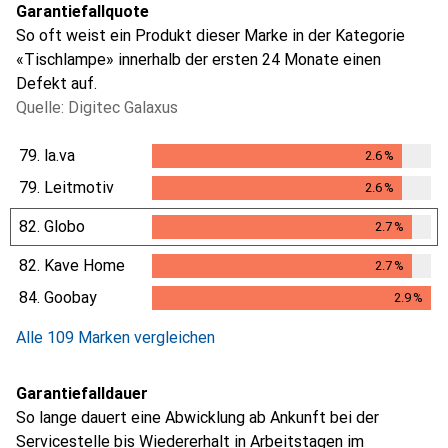
Garantiefallquote
So oft weist ein Produkt dieser Marke in der Kategorie
«Tischlampe» innerhalb der ersten 24 Monate einen
Defekt auf.
Quelle: Digitec Galaxus
79.
la.va
2.6
%
2.6
%
79.
Leitmotiv
2.6
%
2.6
%
82.
Globo
2.7
%
2.7
%
82.
Kave Home
2.7
%
2.7
%
84.
Goobay
2.9
%
2.9
%
Alle 109 Marken vergleichen
Garantiefalldauer
So lange dauert eine Abwicklung ab Ankunft bei der
Servicestelle bis Wiedererhalt in Arbeitstagen im