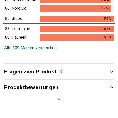
5.4
%
86.
Nordlux
5.4
%
5.4
%
88.
Globo
5.6
%
5.6
%
88.
Leitmotiv
5.6
%
5.6
%
88.
Pauleen
5.6
%
5.6
%
Alle 109 Marken vergleichen
Fragen zum Produkt
0
Produktbewertungen