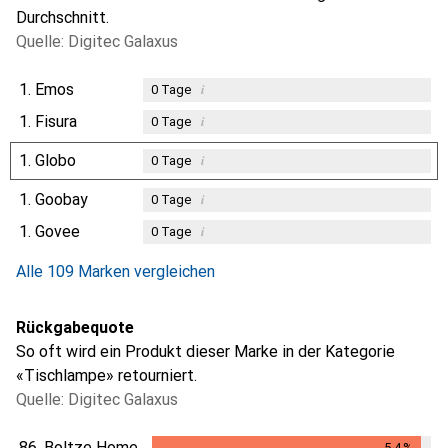
Durchschnitt.
Quelle: Digitec Galaxus
1.
Emos
i
0
Tage
1.
Fisura
i
0
Tage
1.
Globo
i
0
Tage
1.
Goobay
i
0
Tage
1.
Govee
i
0
Tage
Alle 109 Marken vergleichen
Rückgabequote
So oft wird ein Produkt dieser Marke in der Kategorie
«Tischlampe» retourniert.
Quelle: Digitec Galaxus
86.
Boltze Home
5.4
%