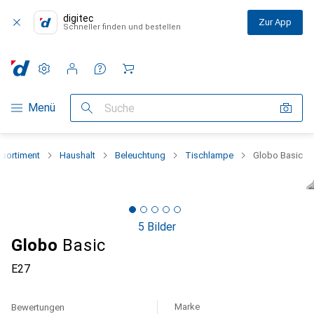
digitec
Zur App
Schneller finden und bestellen
Einstellungen
Kundenkonto
Vergleichslisten
Merklisten
Warenkorb
Navigation nach Kategorien
Menü
Suche
sortiment
Haushalt
Beleuchtung
Tischlampe
Globo Basic
5 Bilder
Globo
Basic
E27
Marke
Bewertungen