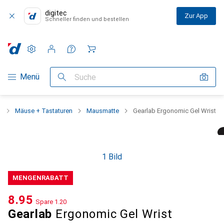
digitec
Zur App
Schneller finden und bestellen
Einstellungen
Kundenkonto
Vergleichslisten
Merklisten
Warenkorb
Navigation nach Kategorien
Menü
Suche
e
Mäuse + Tastaturen
Mausmatte
Gearlab Ergonomic Gel Wrist
1 Bild
MENGENRABATT
CHF
8.95
Spare
CHF
1.20
Gearlab
Ergonomic Gel Wrist