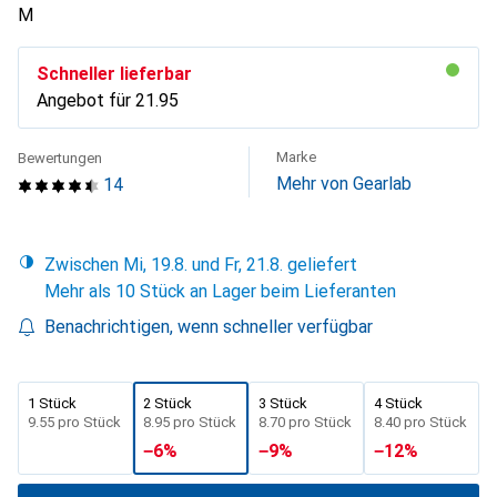
M
Schneller lieferbar
Angebot für
CHF
21.95
Marke
Bewertungen
Mehr von Gearlab
14
Zwischen Mi, 19.8. und Fr, 21.8. geliefert
Mehr als 10 Stück an Lager beim Lieferanten
Benachrichtigen, wenn schneller verfügbar
1 Stück
2 Stück
3 Stück
4 Stück
CHF
9.55
pro Stück
CHF
8.95
pro Stück
CHF
8.70
pro Stück
CHF
8.40
pro Stück
−
6
%
−
9
%
−
12
%