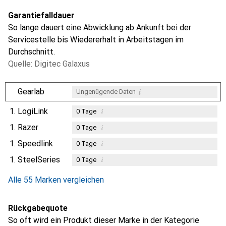
Garantiefalldauer
So lange dauert eine Abwicklung ab Ankunft bei der
Servicestelle bis Wiedererhalt in Arbeitstagen im
Durchschnitt.
Quelle: Digitec Galaxus
i
Gearlab
Ungenügende Daten
1.
LogiLink
i
0
Tage
1.
Razer
i
0
Tage
1.
Speedlink
i
0
Tage
1.
SteelSeries
i
0
Tage
Alle 55 Marken vergleichen
Rückgabequote
So oft wird ein Produkt dieser Marke in der Kategorie