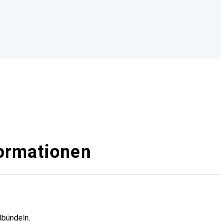
ormationen
lbündeln.