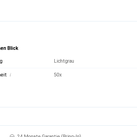
en Blick
g
Lichtgrau
i
heit
50x
g
24 Monate Garantie (Bring-In)