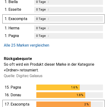
1.
Biella
i
0
Tage
1.
Esselte
i
0
Tage
1.
Exacompta
i
0
Tage
1.
Herma
i
0
Tage
1.
Pagna
i
0
Tage
Alle 25 Marken vergleichen
Rückgabequote
So oft wird ein Produkt dieser Marke in der Kategorie
«Ordner» retourniert.
Quelle: Digitec Galaxus
15.
Pagna
1.6
%
1.6
%
16.
Donau
1.8
%
1.8
%
17.
Exacompta
2
%
2
%