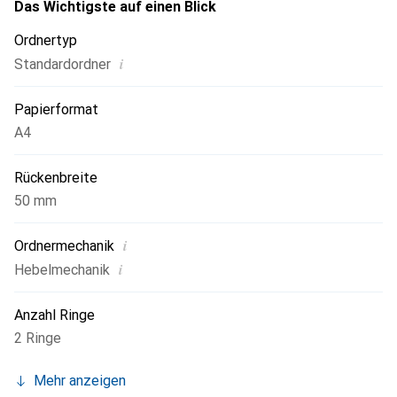
Druckknopfes einfach zu handhaben. Format A4 Maxi,
Das Wichtigste auf einen Blick
damit Prospekthüllen und Register nicht überstehen. Für
Ordnertyp
Dokumente DIN A4 und DIN A4 Maxi, auch verwendbar für
i
Standardordner
Dokumentenhüllen und Register im Format DIN A4 Maxi.
10 Jahre Garantie, FSC-zertifiziert.
Papierformat
A4
Rückenbreite
50 mm
i
Ordnermechanik
i
Hebelmechanik
Anzahl Ringe
2 Ringe
Mehr anzeigen