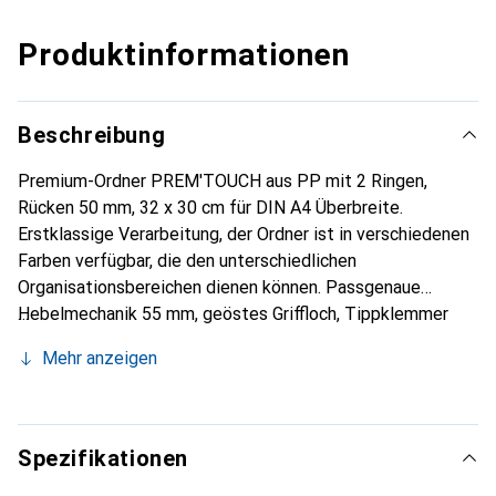
Produktinformationen
Beschreibung
Premium-Ordner PREM'TOUCH aus PP mit 2 Ringen,
Rücken 50 mm, 32 x 30 cm für DIN A4 Überbreite.
Erstklassige Verarbeitung, der Ordner ist in verschiedenen
Farben verfügbar, die den unterschiedlichen
Organisationsbereichen dienen können. Passgenaue
Hebelmechanik 55 mm, geöstes Griffloch, Tippklemmer
sowie transparente Einstecktasche für auswechselbare
Mehr anzeigen
Rückenschilder. Grosses Etikettenfenster und vorder-
sowie rückseitig verwendbares Etikett. Deckel und
Innenseite aus robustem Polypropylen. Mit Metallkanten
zur Verstärkung und für eine höhere Lebensdauer. Die
Spezifikationen
Prem' Touch Mechanik ist sehr robust und dank des