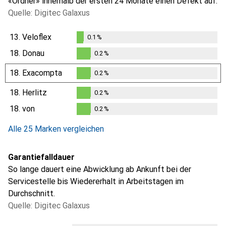
«Ordner» innerhalb der ersten 24 Monate einen Defekt auf.
Quelle: Digitec Galaxus
13.
Veloflex
0.1
%
0.1
%
18.
Donau
0.2
%
0.2
%
18.
Exacompta
0.2
%
0.2
%
18.
Herlitz
0.2
%
0.2
%
18.
von
0.2
%
0.2
%
Alle 25 Marken vergleichen
Garantiefalldauer
So lange dauert eine Abwicklung ab Ankunft bei der
Servicestelle bis Wiedererhalt in Arbeitstagen im
Durchschnitt.
Quelle: Digitec Galaxus