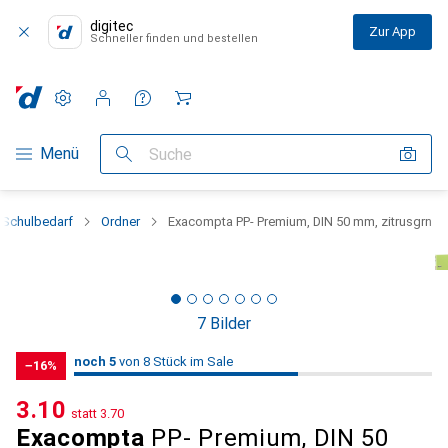
digitec
Zur App
Schneller finden und bestellen
Einstellungen
Kundenkonto
Vergleichslisten
Merklisten
Warenkorb
Navigation nach Kategorien
Menü
Suche
 Schulbedarf
Ordner
Exacompta PP- Premium, DIN 50 mm, zitrusgrn
7 Bilder
5
5
noch 5
/ 8
/ 8 im Sale
von 8 Stück im Sale
−16%
CHF
3.10
statt
CHF
3.70
Exacompta
PP- Premium, DIN 50