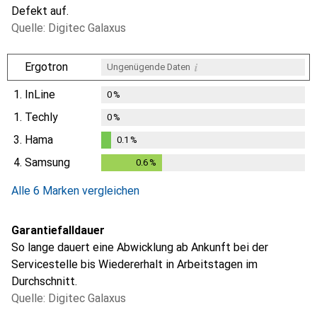
Defekt auf.
Quelle: Digitec Galaxus
i
Ergotron
Ungenügende Daten
1.
InLine
0
%
1.
Techly
0
%
3.
Hama
0.1
%
0.1
%
4.
Samsung
0.6
%
0.6
%
Alle 6 Marken vergleichen
Garantiefalldauer
So lange dauert eine Abwicklung ab Ankunft bei der
Servicestelle bis Wiedererhalt in Arbeitstagen im
Durchschnitt.
Quelle: Digitec Galaxus