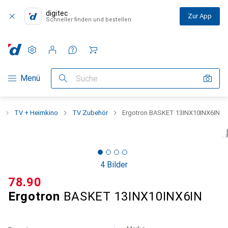
digitec
Zur App
Schneller finden und bestellen
Einstellungen
Kundenkonto
Vergleichslisten
Merklisten
Warenkorb
Navigation nach Kategorien
Menü
Suche
TV + Heimkino
TV Zubehör
Ergotron BASKET 13INX10INX6IN
4 Bilder
CHF
78.90
Ergotron
BASKET 13INX10INX6IN