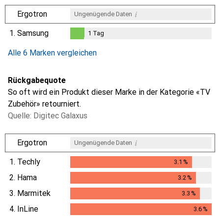
i
Ergotron
Ungenügende Daten
1.
Samsung
1
Tag
i
i
i
Ungenügende Daten
Ungenügende Daten
Ungenügende Daten
1
Tag
Alle 6 Marken vergleichen
Rückgabequote
So oft wird ein Produkt dieser Marke in der Kategorie «TV
Zubehör» retourniert.
Quelle: Digitec Galaxus
i
Ergotron
Ungenügende Daten
1.
Techly
3.1
%
3.1
%
2.
Hama
3.2
%
3.2
%
3.
Marmitek
3.3
%
3.3
%
4.
InLine
3.6
%