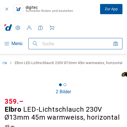
digitec
Zur App
Schneller finden und bestellen
Einstellungen
Kundenkonto
Vergleichslisten
Merklisten
Warenkorb
Navigation nach Kategorien
Menü
Suche
kette
Elbro LED-Lichtschlauch 230V Ø13mm 45m warmweiss, horizontal
2 Bilder
CHF
359.–
Elbro
LED-Lichtschlauch 230V
Ø13mm 45m warmweiss, horizontal
45 m