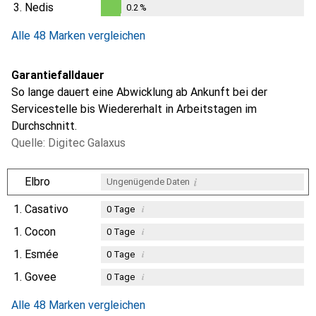
0.2
%
3.
Nedis
0.2
%
0.2
%
Alle 48 Marken vergleichen
Garantiefalldauer
So lange dauert eine Abwicklung ab Ankunft bei der
Servicestelle bis Wiedererhalt in Arbeitstagen im
Durchschnitt.
Quelle: Digitec Galaxus
i
Elbro
Ungenügende Daten
1.
Casativo
i
0
Tage
1.
Cocon
i
0
Tage
1.
Esmée
i
0
Tage
1.
Govee
i
0
Tage
Alle 48 Marken vergleichen