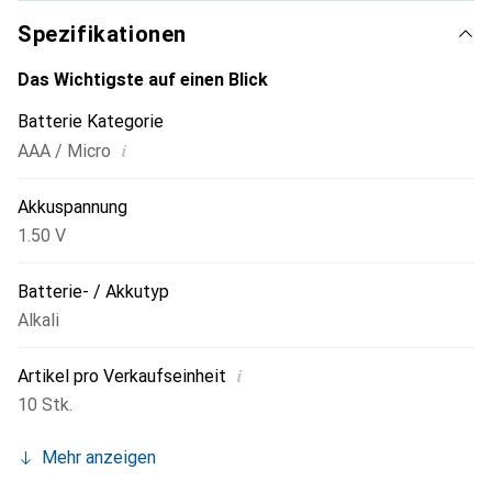
geeignet. Empfohlen für Geräte wie Blutdruckmessgeräte,
Spezifikationen
Seifenspender, Papierhandtuchspender, Taschenlampen,
elektronische Türschlösser, Safes, automatische
Das Wichtigste auf einen Blick
Wasserhähne und Odoriergeräte oder motorisierte
Batterie Kategorie
Jalousien.
i
AAA / Micro
Akkuspannung
1.50 V
Batterie- / Akkutyp
Alkali
i
Artikel pro Verkaufseinheit
10 Stk.
Mehr anzeigen