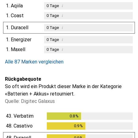
1.
Aqiila
i
0
Tage
1.
Coast
i
0
Tage
1.
Duracell
i
0
Tage
1.
Energizer
i
0
Tage
1.
Maxell
i
0
Tage
Alle 87 Marken vergleichen
Rückgabequote
So oft wird ein Produkt dieser Marke in der Kategorie
«Batterien + Akkus» retourniert.
Quelle: Digitec Galaxus
43.
Verbatim
0.8
%
0.8
%
48.
Casativo
0.9
%
0.9
%
48.
Duracell
0.9
%
0.9
%