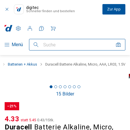
digitec
Zur App
Schneller finden und bestellen
Einstellungen
Kundenkonto
Vergleichslisten
Merklisten
Warenkorb
Navigation nach Kategorien
Menü
Suche
Batterien + Akkus
Duracell Batterie Alkaline, Micro, AAA, LR03, 1.5V
15 Bilder
−21%
CHF
4.33
statt
CHF
5.45
CHF
0.43
/
1Stk.
Duracell
Batterie Alkaline, Micro,