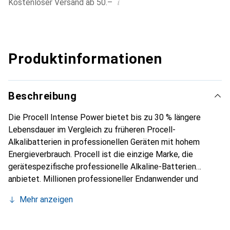
i
Kostenloser Versand ab 50.–
Produktinformationen
Beschreibung
Die Procell Intense Power bietet bis zu 30 % längere
Lebensdauer im Vergleich zu früheren Procell-
Alkalibatterien in professionellen Geräten mit hohem
Energieverbrauch. Procell ist die einzige Marke, die
gerätespezifische professionelle Alkaline-Batterien
anbietet. Millionen professioneller Endanwender und
führende Erstausrüster in aller Welt schätzen Alkaline-
Mehr anzeigen
Batterien von Procell für ihre Qualität, Zuverlässigkeit und
Leistungsfähigkeit sowie den erstklassigen Service. Die
Batterien sind für einen grossen Temperaturbereich