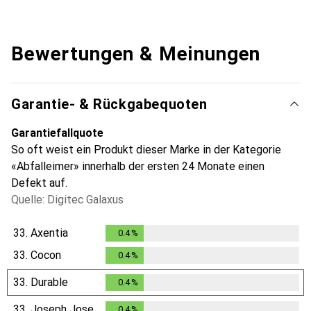
Bewertungen & Meinungen
Garantie- & Rückgabequoten
Garantiefallquote
So oft weist ein Produkt dieser Marke in der Kategorie
«Abfalleimer» innerhalb der ersten 24 Monate einen
Defekt auf.
Quelle: Digitec Galaxus
33.
Axentia
0.4
%
0.4
%
33.
Cocon
0.4
%
0.4
%
33.
Durable
0.4
%
0.4
%
33.
Joseph Joseph
0.4
%
0.4
%