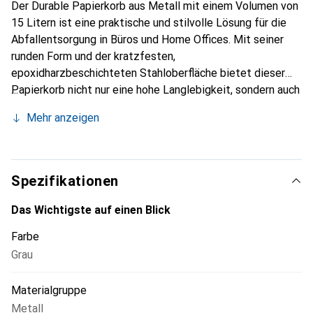
Der Durable Papierkorb aus Metall mit einem Volumen von
15 Litern ist eine praktische und stilvolle Lösung für die
Abfallentsorgung in Büros und Home Offices. Mit seiner
runden Form und der kratzfesten,
epoxidharzbeschichteten Stahloberfläche bietet dieser
Papierkorb nicht nur eine hohe Langlebigkeit, sondern auch
eine ansprechende Optik. Der lichtgraue Farbton fügt sich
Mehr anzeigen
harmonisch in verschiedene Einrichtungsstile ein und sorgt
für eine moderne Ausstrahlung. Der Papierkorb ist oben
offen, was eine einfache Entsorgung von Abfällen
ermöglicht. Zudem ist er recyclingfähig und enthält bis zu
Spezifikationen
60 % recycelte Materialien, was ihn zu einer
umweltfreundlichen Wahl macht. Mit einem Durchmesser
Das Wichtigste auf einen Blick
von 260 mm und einer Höhe von 315 mm ist er kompakt
Farbe
und dennoch geräumig genug für den täglichen Gebrauch.
Grau
Materialgruppe
Metall