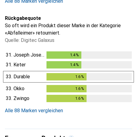
Alle 88 Marken vergleichen
Rückgabequote
So oft wird ein Produkt dieser Marke in der Kategorie
«Abfalleimer» retourniert.
Quelle: Digitec Galaxus
31.
Joseph Joseph
1.4
%
1.4
%
31.
Keter
1.4
%
1.4
%
33.
Durable
1.6
%
1.6
%
33.
Okko
1.6
%
1.6
%
33.
Zwingo
1.6
%
1.6
%
Alle 88 Marken vergleichen