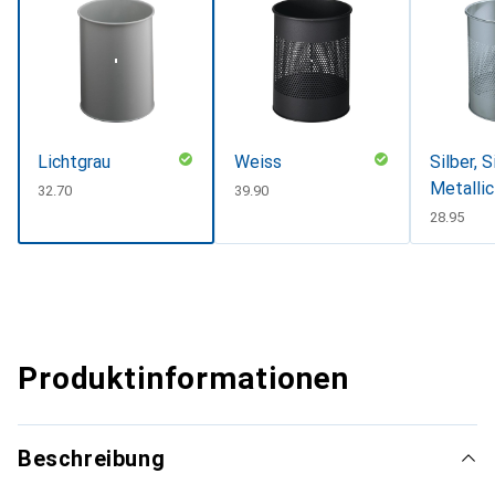
Lichtgrau
Weiss
Silber, S
Metallic
CHF
32.70
CHF
39.90
CHF
28.95
Produktinformationen
Beschreibung