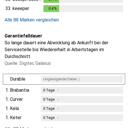
33.
keeeper
0.4
%
0.4
%
Alle 88 Marken vergleichen
Garantiefalldauer
So lange dauert eine Abwicklung ab Ankunft bei der
Servicestelle bis Wiedererhalt in Arbeitstagen im
Durchschnitt.
Quelle: Digitec Galaxus
i
Durable
Ungenügende Daten
1.
Brabantia
i
0
Tage
1.
Curver
i
0
Tage
1.
Kela
i
0
Tage
1.
Keter
i
0
Tage