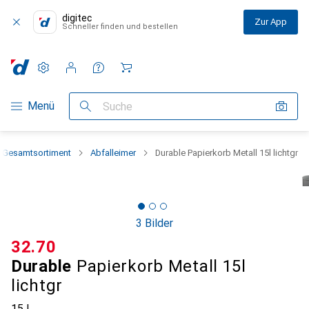
digitec
Zur App
Schneller finden und bestellen
Einstellungen
Kundenkonto
Vergleichslisten
Merklisten
Warenkorb
Navigation nach Kategorien
Menü
Suche
Gesamtsortiment
Abfalleimer
Durable Papierkorb Metall 15l lichtgr
3 Bilder
CHF
32.70
Durable
Papierkorb Metall 15l
lichtgr
15 l