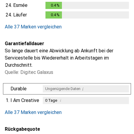
24.
Esmée
0.4
%
0.4
%
24.
Läufer
0.4
%
0.4
%
Alle 37 Marken vergleichen
Garantiefalldauer
So lange dauert eine Abwicklung ab Ankunft bei der
Servicestelle bis Wiedererhalt in Arbeitstagen im
Durchschnitt.
Quelle: Digitec Galaxus
i
Durable
Ungenügende Daten
1.
I Am Creative
i
0
Tage
i
i
i
Ungenügende Daten
Ungenügende Daten
Ungenügende Daten
Alle 37 Marken vergleichen
Rückgabequote