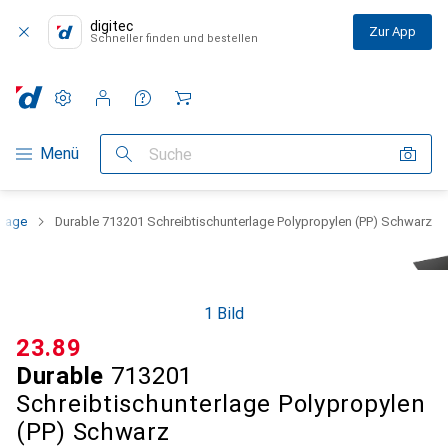
digitec
Zur App
Schneller finden und bestellen
Einstellungen
Kundenkonto
Vergleichslisten
Merklisten
Warenkorb
Navigation nach Kategorien
Menü
Suche
rlage
Durable 713201 Schreibtischunterlage Polypropylen (PP) Schwarz
1 Bild
CHF
23.89
Durable
713201
Schreibtischunterlage Polypropylen
(PP) Schwarz