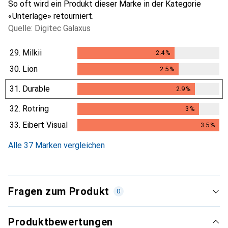
So oft wird ein Produkt dieser Marke in der Kategorie
«Unterlage» retourniert.
Quelle: Digitec Galaxus
29.
Milkii
2.4
%
2.4
%
30.
Lion
2.5
%
2.5
%
31.
Durable
2.9
%
2.9
%
32.
Rotring
3
%
3
%
33.
Eibert Visual
3.5
%
3.5
%
Alle 37 Marken vergleichen
Fragen zum Produkt
0
Produktbewertungen