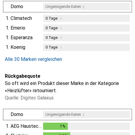
i
Domo
Ungenügende Daten
1.
Climatech
i
0
Tage
1.
Emerio
i
0
Tage
1.
Esperanza
i
0
Tage
1.
Koenig
i
0
Tage
Alle 30 Marken vergleichen
Rückgabequote
So oft wird ein Produkt dieser Marke in der Kategorie
«Heizlüfter» retourniert.
Quelle: Digitec Galaxus
i
Domo
Ungenügende Daten
1.
AEG Haustechnik
1
%
1
%