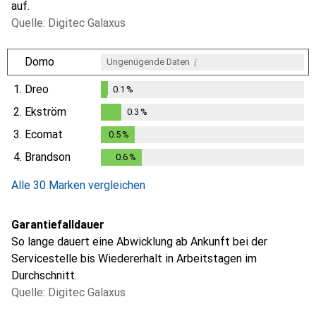
auf.
Quelle: Digitec Galaxus
i
Domo
Ungenügende Daten
1.
Dreo
0.1
%
0.1
%
2.
Ekström
0.3
%
0.3
%
3.
Ecomat
0.5
%
0.5
%
4.
Brandson
0.6
%
0.6
%
Alle 30 Marken vergleichen
Garantiefalldauer
So lange dauert eine Abwicklung ab Ankunft bei der
Servicestelle bis Wiedererhalt in Arbeitstagen im
Durchschnitt.
Quelle: Digitec Galaxus