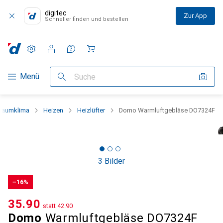
digitec
Zur App
Schneller finden und bestellen
Einstellungen
Kundenkonto
Vergleichslisten
Merklisten
Warenkorb
Navigation nach Kategorien
Menü
Suche
Raumklima
Heizen
Heizlüfter
Domo Warmluftgebläse DO7324F
3 Bilder
−16%
CHF
35.90
statt
CHF
42.90
Domo
Warmluftgebläse DO7324F