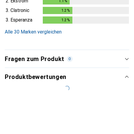
2.
Ekström
1.1
%
1.1
%
3.
Clatronic
1.2
%
1.2
%
3.
Esperanza
1.2
%
1.2
%
Alle 30 Marken vergleichen
Fragen zum Produkt
0
Produktbewertungen