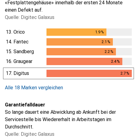
«Festplattengehäuse» innerhalb der ersten 24 Monate
einen Defekt auf.
Quelle: Digitec Galaxus
13.
Orico
1.9
%
1.9
%
14.
Fantec
2.1
%
2.1
%
15.
Sandberg
2.2
%
2.2
%
16.
Graugear
2.4
%
2.4
%
17.
Digitus
2.7
%
2.7
%
Alle 18 Marken vergleichen
Garantiefalldauer
So lange dauert eine Abwicklung ab Ankunft bei der
Servicestelle bis Wiedererhalt in Arbeitstagen im
Durchschnitt.
Quelle: Digitec Galaxus