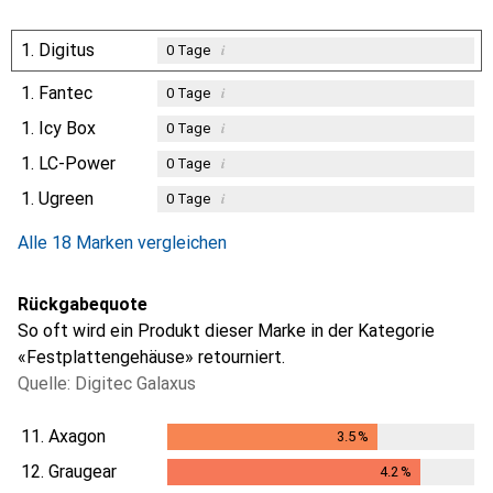
1.
Digitus
i
0
Tage
1.
Fantec
i
0
Tage
1.
Icy Box
i
0
Tage
1.
LC-Power
i
0
Tage
1.
Ugreen
i
0
Tage
Alle 18 Marken vergleichen
Rückgabequote
So oft wird ein Produkt dieser Marke in der Kategorie
«Festplattengehäuse» retourniert.
Quelle: Digitec Galaxus
11.
Axagon
3.5
%
3.5
%
12.
Graugear
4.2
%
4.2
%