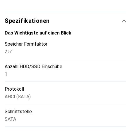
abzurufen. Es ist kein zusätzliches Netzteil erforderlich,
die Stromversorgung wird über den USB-Port
gewährleistet.
Spezifikationen
Das Wichtigste auf einen Blick
Speicher Formfaktor
2.5"
Anzahl HDD/SSD Einschübe
1
Protokoll
AHCI (SATA)
Schnittstelle
SATA