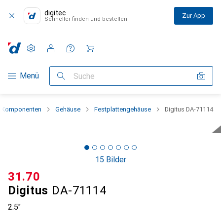
digitec
Zur App
Schneller finden und bestellen
Einstellungen
Kundenkonto
Vergleichslisten
Merklisten
Warenkorb
Navigation nach Kategorien
Menü
Suche
 Komponenten
Gehäuse
Festplattengehäuse
Digitus DA-71114
15 Bilder
CHF
31.70
Digitus
DA-71114
2.5"