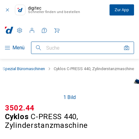
digitec
Zur App
Schneller finden und bestellen
Einstellungen
Kundenkonto
Vergleichslisten
Merklisten
Warenkorb
Navigation nach Kategorien
Menü
Suche
Spezial Büromaschinen
Cyklos C-PRESS 440, Zylinderstanzmaschine
1 Bild
CHF
3502.44
Cyklos
C-PRESS 440,
Zylinderstanzmaschine