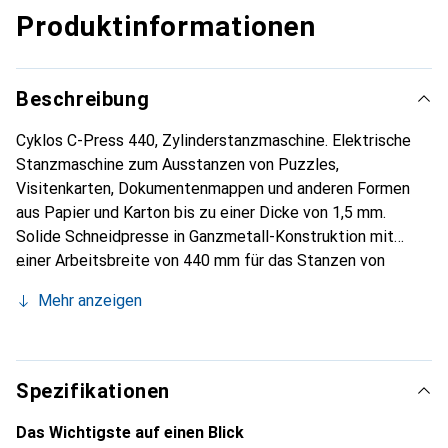
Produktinformationen
Beschreibung
Cyklos C-Press 440, Zylinderstanzmaschine. Elektrische
Stanzmaschine zum Ausstanzen von Puzzles,
Visitenkarten, Dokumentenmappen und anderen Formen
aus Papier und Karton bis zu einer Dicke von 1,5 mm.
Solide Schneidpresse in Ganzmetall-Konstruktion mit
einer Arbeitsbreite von 440 mm für das Stanzen von
Mappen, Puzzles, Visitenkarten und anderen Produkten bis
Mehr anzeigen
zu einer Dicke von 1,5 mm. Die Maschine kann manuell oder
per Fusspedal gestartet werden. Der Abstand zwischen
den beiden Pressenzylindern kann von 20 mm bis 70 mm
eingestellt werden. Die Stanzform ist nicht im
Spezifikationen
Lieferumfang enthalten, sondern wird nach Kundenwunsch
gefertigt. Gerne beraten wir Sie.
Das Wichtigste auf einen Blick