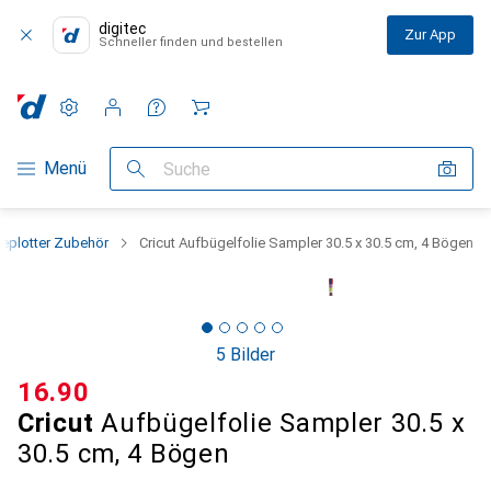
digitec
Zur App
Schneller finden und bestellen
Einstellungen
Kundenkonto
Vergleichslisten
Merklisten
Warenkorb
Navigation nach Kategorien
Menü
Suche
eplotter Zubehör
Cricut Aufbügelfolie Sampler 30.5 x 30.5 cm, 4 Bögen
5 Bilder
CHF
16.90
Cricut
Aufbügelfolie Sampler 30.5 x
30.5 cm, 4 Bögen