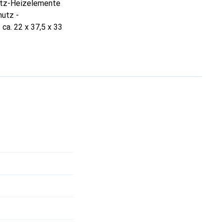
artz-Heizelemente
hutz -
a. 22 x 37,5 x 33