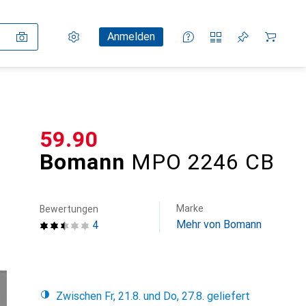
Einstellungen
Kundenkonto
Vergleichslisten
Merklisten
Warenkorb
Anmelden
CHF
59.90
Bomann
MPO 2246 CB
Marke
Bewertungen
Mehr von Bomann
4
Zwischen Fr, 21.8. und Do, 27.8. geliefert