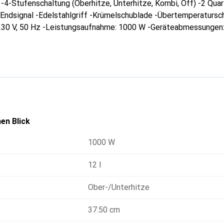
 -4-Stufenschaltung (Oberhitze, Unterhitze, Kombi, Off) -2 Qu
Endsignal -Edelstahlgriff -Krümelschublade -Übertemperatursc
30 V, 50 Hz -Leistungsaufnahme: 1000 W -Geräteabmessungen: c
en Blick
1000 W
12 l
Ober-/Unterhitze
37.50 cm